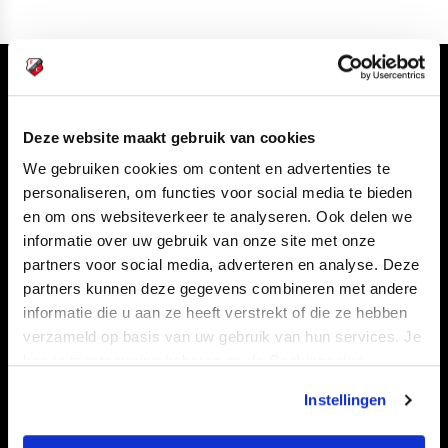
Volg ons ook via
Deze website maakt gebruik van cookies
We gebruiken cookies om content en advertenties te
personaliseren, om functies voor social media te bieden
Navigeer naar
en om ons websiteverkeer te analyseren. Ook delen we
informatie over uw gebruik van onze site met onze
CLUB
FOUNDATION
partners voor social media, adverteren en analyse. Deze
TEAMS
KAARTVERKOOP
partners kunnen deze gegevens combineren met andere
informatie die u aan ze heeft verstrekt of die ze hebben
STADION
BUSINESS
verzameld op basis van uw gebruik van hun services. Je
SUPPORTERS
kan je toestemming beheren op de Cookiepagina.
Instellingen
Informatie