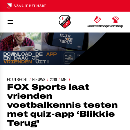
Ons nalatenschap
Kaartverkoop
Webshop
OX SPORTS LAAT VRIENDEN VOETBALKENNIS TESTEN MET QUIZ-APP ‘BLIKKIE 
FC UTRECHT
NIEUWS
2019
MEI
FOX Sports laat
vrienden
voetbalkennis testen
met quiz-app ‘Blikkie
Terug’