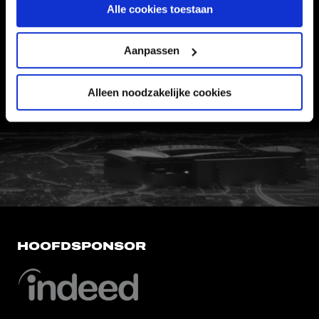
Alle cookies toestaan
VEELGESTELDE VRAGEN
CONTACT
Aanpassen
WERKEN BIJ
Alleen noodzakelijke cookies
VERTROUWENSPERSOON
FC Utrecht<br>vanuit<br>het har
HOOFDSPONSOR