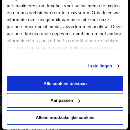
SUPPORTERS
personaliseren, om functies voor social media te bieden
en om ons websiteverkeer te analyseren. Ook delen we
informatie over uw gebruik van onze site met onze
Informatie
partners voor social media, adverteren en analyse. Deze
partners kunnen deze gegevens combineren met andere
VEELGESTELDE VRAGEN
informatie die u aan ze heeft verstrekt of die ze hebben
verzameld op basis van uw gebruik van hun services. Je
CONTACT
kan je toestemming beheren op de Cookiepagina.
WERKEN BIJ
Instellingen
VERTROUWENSPERSOON
Alle cookies toestaan
FC Utrecht<br>vanuit<br>het har
Aanpassen
Alleen noodzakelijke cookies
HOOFDSPONSOR