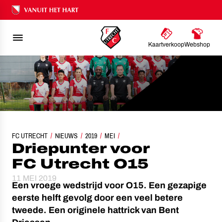
Ons nalatenschap
Kaartverkoop
Webshop
FC UTRECHT
NIEUWS
DRIEPUNTER VOOR FC UTRECHT O15
2019
MEI
Driepunter voor
FC Utrecht O15
11 MEI 2019
Een vroege wedstrijd voor O15. Een gezapige
eerste helft gevolg door een veel betere
tweede. Een originele hattrick van Bent