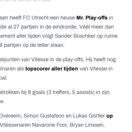
s van dit seizoen al 2 maal.
ssen heeft FC Utrecht een heuse
Mr. Play-offs
in
de al 27 partijen in de eindronde. Véél meer dan
sement aller tijden volgt Sander Boschker op ruime
 partijen op de teller staan.
lpunten van Vitesse in de play-offs. Hij heeft nog
venaren als
topscorer aller tijden
van Vitesse in
bal.
trokken bij 8 goals (3 treffers, 5 assists) in zijn
se.
n Overeem, Simon Gustafson en Lukas Görtler
op
e Vitessenaren Navarone Foor, Bryan Linssen,