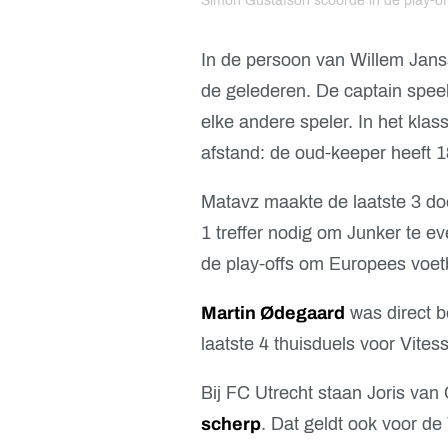
Simon Gustafson scoorde in de play-off
In de persoon van Willem Jan
de gelederen. De captain speel
elke andere speler. In het klas
afstand: de oud-keeper heeft 18
Matavz maakte de laatste 3 doe
1 treffer nodig om Junker te e
de play-offs om Europees voet
Martin Ødegaard
was direct be
laatste 4 thuisduels voor Vites
Bij FC Utrecht staan Joris va
scherp
. Dat geldt ook voor d