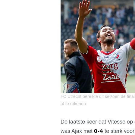
FC Utrecht bereikte dit seizoen de fina
af te rekenen.
De laatste keer dat Vitesse op
was Ajax met
0-4
te sterk voor