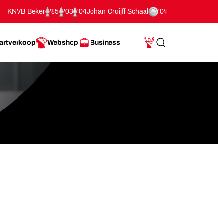
KNVB Beker
'85
'03
'04
Johan Cruijff Schaal
'04
artverkoop
Webshop
Business
Search
Mijn Account