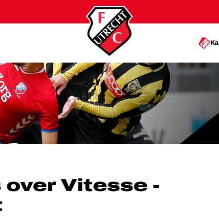
Ka
E - FC UTRECHT
 over Vitesse -
t