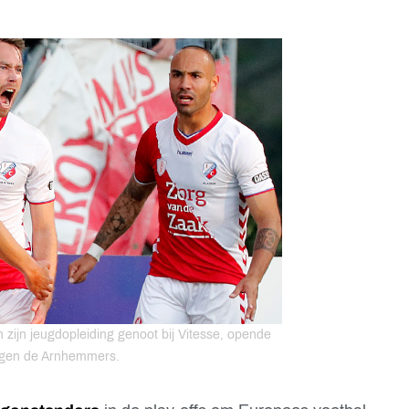
 zijn jeugdopleiding genoot bij Vitesse, opende
tegen de Arnhemmers.