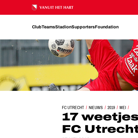
Ons nalatenschap
Club
Teams
Stadion
Supporters
Foundation
FC UTRECHT
NIEUWS
17 WEETJES OVER VITESS
2019
MEI
17 weetjes
FC Utrech