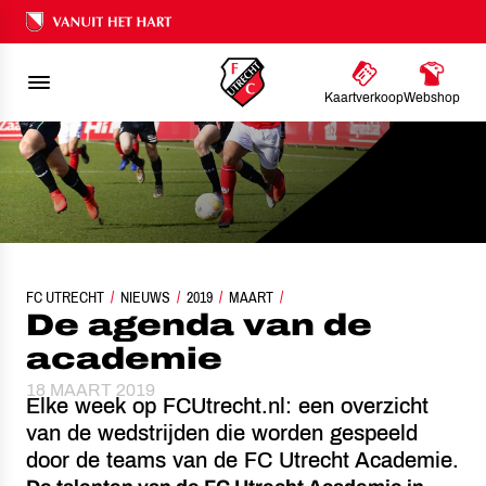
Ons nalatenschap
Kaartverkoop
Webshop
FC UTRECHT
NIEUWS
DE AGENDA VAN DE ACADEMIE (2)
2019
MAART
De agenda van de
academie
18 MAART 2019
Elke week op FCUtrecht.nl: een overzicht
van de wedstrijden die worden gespeeld
door de teams van de FC Utrecht Academie.