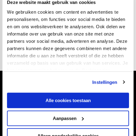
Deze website maakt gebruik van cookies
Thuiswedstrijden van de jeugdteams van FC Utrecht
worden, tenzij anders vermeld, gespeeld op
We gebruiken cookies om content en advertenties te
personaliseren, om functies voor social media te bieden
Sportcomplex Zoudenbalch in Utrecht. De entree is altijd
en om ons websiteverkeer te analyseren. Ook delen we
gratis. Kom gerust eens kijken!
informatie over uw gebruik van onze site met onze
partners voor social media, adverteren en analyse. Deze
Onder voorbehoud van wijzigingen en afgelastingen.
partners kunnen deze gegevens combineren met andere
informatie die u aan ze heeft verstrekt of die ze hebben
verzameld op basis van uw gebruik van hun services. Je
kan je toestemming beheren op de Cookiepagina.
Instellingen
Volg ons ook via
Alle cookies toestaan
Navigeer naar
Aanpassen
CLUB
FOUNDATION
Alleen noodzakelijke cookies