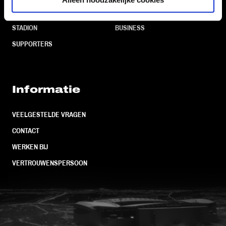
TEAMS
KAARTVERKOOP
STADION
BUSINESS
SUPPORTERS
Informatie
VEELGESTELDE VRAGEN
CONTACT
WERKEN BIJ
VERTROUWENSPERSOON
FC Utrecht<br>vanuit<br>het har