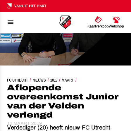
Ons nalatenschap
Kaartverkoop
Webshop
FC UTRECHT
AFLOPENDE OVEREENKOMST JUNIOR VAN DER VELDEN VERLENG
NIEUWS
2019
MAART
Aflopende
overeenkomst Junior
van der Velden
verlengd
12 MAART 2019
Verdediger (20) heeft nieuw FC Utrecht-