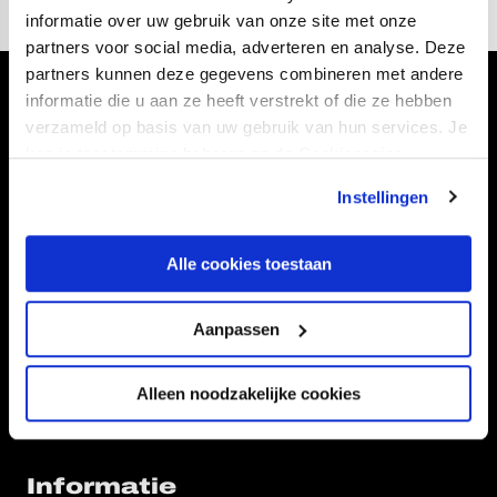
informatie over uw gebruik van onze site met onze
partners voor social media, adverteren en analyse. Deze
partners kunnen deze gegevens combineren met andere
informatie die u aan ze heeft verstrekt of die ze hebben
Volg ons ook via
verzameld op basis van uw gebruik van hun services. Je
kan je toestemming beheren op de Cookiepagina.
Instellingen
Navigeer naar
Alle cookies toestaan
CLUB
FOUNDATION
TEAMS
KAARTVERKOOP
Aanpassen
STADION
BUSINESS
SUPPORTERS
Alleen noodzakelijke cookies
Informatie