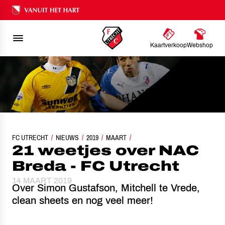
Ons nalatenschap
Kaartverkoop
Webshop
FC UTRECHT
NIEUWS
21 WEETJES OVER NAC BREDA - FC UTRECHT
2019
MAART
21 weetjes over NAC
Breda - FC Utrecht
14 MAART 2019
Over Simon Gustafson, Mitchell te Vrede,
clean sheets en nog veel meer!