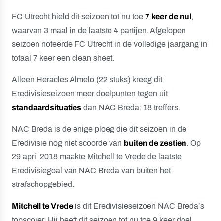
FC Utrecht hield dit seizoen tot nu toe
7 keer de nul
,
waarvan 3 maal in de laatste 4 partijen. Afgelopen
seizoen noteerde FC Utrecht in de volledige jaargang in
totaal 7 keer een clean sheet.
Alleen Heracles Almelo (22 stuks) kreeg dit
Eredivisieseizoen meer doelpunten tegen uit
standaardsituaties
dan NAC Breda: 18 treffers.
NAC Breda is de enige ploeg die dit seizoen in de
Eredivisie nog niet scoorde van
buiten de zestien
. Op
29 april 2018 maakte Mitchell te Vrede de laatste
Eredivisiegoal van NAC Breda van buiten het
strafschopgebied.
Mitchell te Vrede
is dit Eredivisieseizoen NAC Breda’s
topscorer. Hij heeft dit seizoen tot nu toe 9 keer doel