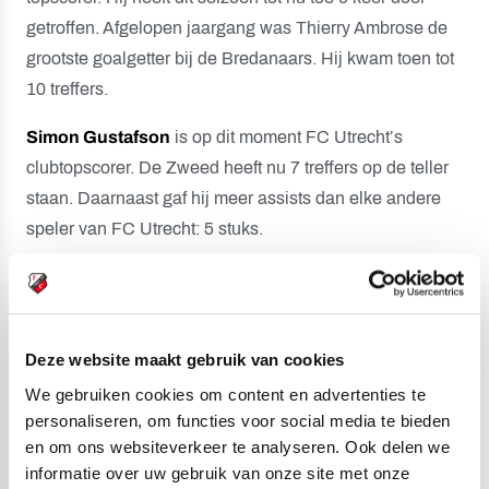
getroffen. Afgelopen jaargang was Thierry Ambrose de
grootste goalgetter bij de Bredanaars. Hij kwam toen tot
10 treffers.
Simon Gustafson
is op dit moment FC Utrecht’s
clubtopscorer. De Zweed heeft nu 7 treffers op de teller
staan. Daarnaast gaf hij meer assists dan elke andere
speler van FC Utrecht: 5 stuks.
Gustafson scoorde in de laatste 3 uitduels van
FC Utrecht in de Eredivisie. Slechts 3 spelers van
FC Utrecht scoorden ooit in 4 opeenvolgende
Deze website maakt gebruik van cookies
uitwedstrijden: Alexander Gerndt (2012), Michael Mols
We gebruiken cookies om content en advertenties te
(1996) en
Leo van Veen
(1978).
personaliseren, om functies voor social media te bieden
en om ons websiteverkeer te analyseren. Ook delen we
Mitchell van der Gaag, trainer van NAC Breda, kwam
informatie over uw gebruik van onze site met onze
van 1997 tot 2001 tot
99 Eredivisiewedstrijden
namens