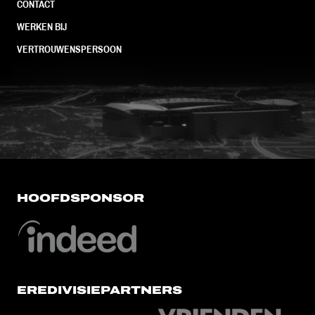
CONTACT
WERKEN BIJ
VERTROUWENSPERSOON
FC Utrecht<br>vanuit<br>het har
HOOFDSPONSOR
EREDIVISIEPARTNERS