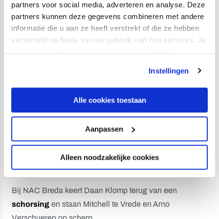
partners voor social media, adverteren en analyse. Deze
FC Utrecht.
partners kunnen deze gegevens combineren met andere
informatie die u aan ze heeft verstrekt of die ze hebben
Michiel Kramer
speelde tussen 2007 en 2009 11
verzameld op basis van uw gebruik van hun services. Je
Eredivisieduels voor NAC Breda.
kan je toestemming beheren op de Cookiepagina.
De NAC Breda-voetballers Anouar Kali (72 wedstrijden),
Instellingen
Gianluca Nijholt
(40 duels) en Menno Koch (4 partijen)
speelden in het verleden ook voor FC Utrecht in de
Alle cookies toestaan
Eredivisie.
De FC Utrecht-aanvallers Michiel Kramer en Nick
Aanpassen
Venema scoorden allebei hun eerste Eredivisiegoal
tegen
NAC Breda
. Kramer deed dat in 2013, Venema in
Alleen noodzakelijke cookies
2017.
Bij NAC Breda keert Daan Klomp terug van een
schorsing
en staan Mitchell te Vrede en Arno
Verschueren op scherp.