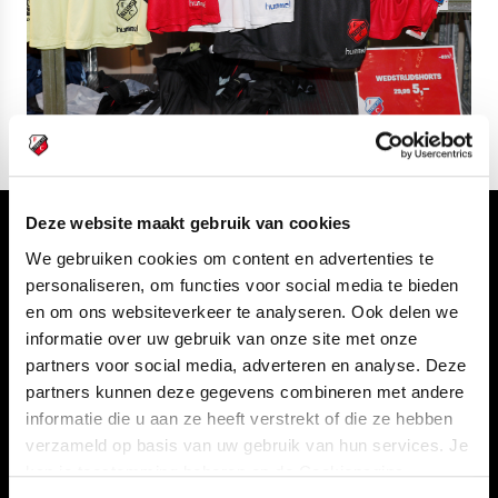
Deze website maakt gebruik van cookies
Volg ons ook via
We gebruiken cookies om content en advertenties te
personaliseren, om functies voor social media te bieden
en om ons websiteverkeer te analyseren. Ook delen we
informatie over uw gebruik van onze site met onze
Navigeer naar
partners voor social media, adverteren en analyse. Deze
partners kunnen deze gegevens combineren met andere
informatie die u aan ze heeft verstrekt of die ze hebben
CLUB
FOUNDATION
verzameld op basis van uw gebruik van hun services. Je
TEAMS
KAARTVERKOOP
kan je toestemming beheren op de Cookiepagina.
STADION
BUSINESS