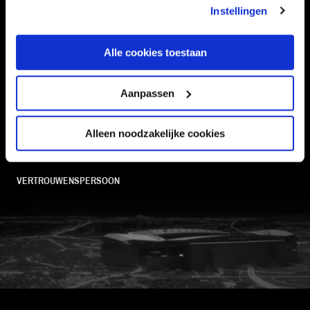
Instellingen
SUPPORTERS
Alle cookies toestaan
Informatie
Aanpassen
VEELGESTELDE VRAGEN
Alleen noodzakelijke cookies
CONTACT
WERKEN BIJ
VERTROUWENSPERSOON
FC Utrecht<br>vanuit<br>het har