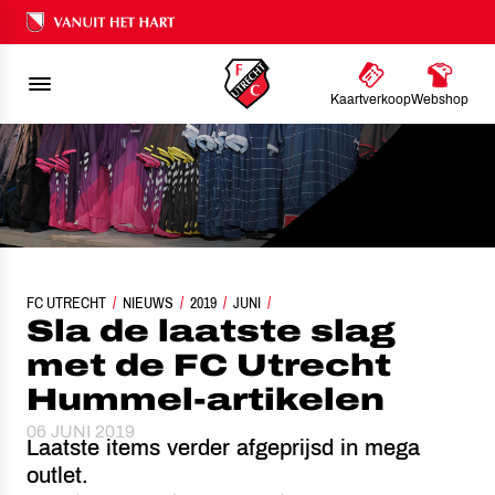
Ons nalatenschap
Kaartverkoop
Webshop
FC UTRECHT
SLA DE LAATSTE SLAG MET DE FC UTRECHT HUMMEL-ARTIKELEN
NIEUWS
2019
JUNI
Sla de laatste slag
met de FC Utrecht
Hummel-artikelen
06 JUNI 2019
Laatste items verder afgeprijsd in mega
outlet.