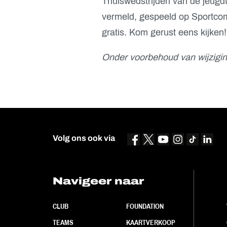
Thuiswedstrijden van de jeugd
vermeld, gespeeld op Sportcomp
gratis. Kom gerust eens kijken!
Onder voorbehoud van wijzigin
Volg ons ook via
Navigeer naar
CLUB
FOUNDATION
TEAMS
KAARTVERKOOP