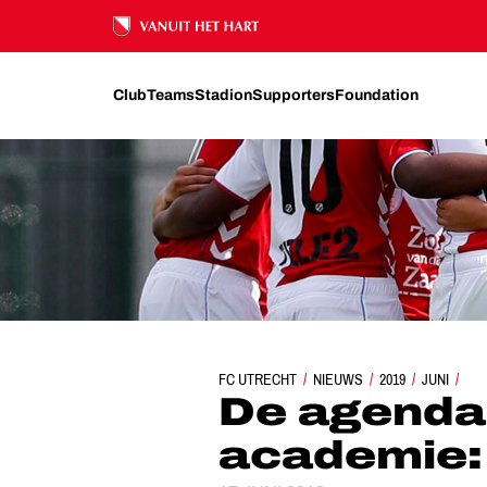
Ons nalatenschap
Club
Teams
Stadion
Supporters
Foundation
FC UTRECHT
NIEUWS
DE AGENDA VAN DE ACAD
2019
JUNI
De agenda
academie: