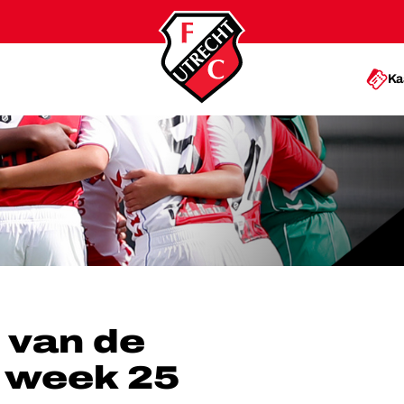
Ka
EMIE: WEEK 25
 van de
 week 25