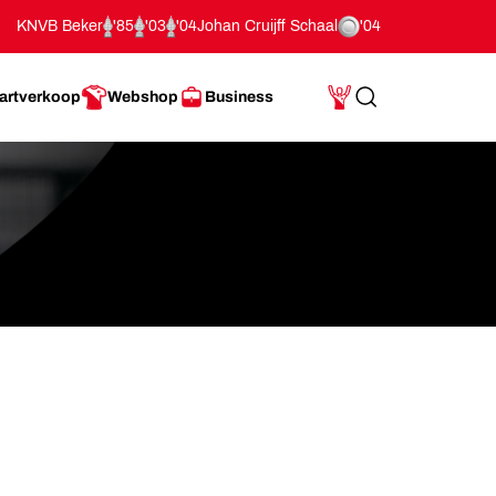
KNVB Beker
'85
'03
'04
Johan Cruijff Schaal
'04
artverkoop
Webshop
Business
Search
Mijn Account