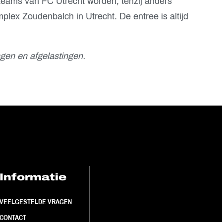
teams van FC Utrecht worden, tenzij anders
lex Zoudenbalch in Utrecht. De entree is altijd
gen en afgelastingen.
Informatie
FC Utrecht<br>
VEELGESTELDE VRAGEN
CONTACT