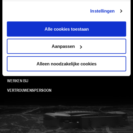
TEAMS
KAARTVERKOOP
STADION
BUSINESS
Instellingen
SUPPORTERS
Alle cookies toestaan
Informatie
Aanpassen
VEELGESTELDE VRAGEN
Alleen noodzakelijke cookies
CONTACT
WERKEN BIJ
VERTROUWENSPERSOON
FC Utrecht<br>vanuit<br>het har