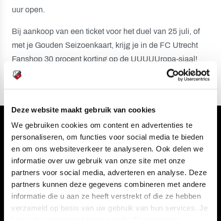
uur open.
Bij aankoop van een ticket voor het duel van 25 juli, of
met je Gouden Seizoenkaart, krijg je in de FC Utrecht
Fanshop 30 procent korting op de UUUUUropa-sjaal!
Deze website maakt gebruik van cookies
We gebruiken cookies om content en advertenties te
Volg ons ook via
personaliseren, om functies voor social media te bieden
en om ons websiteverkeer te analyseren. Ook delen we
informatie over uw gebruik van onze site met onze
partners voor social media, adverteren en analyse. Deze
Navigeer naar
partners kunnen deze gegevens combineren met andere
informatie die u aan ze heeft verstrekt of die ze hebben
CLUB
FOUNDATION
verzameld op basis van uw gebruik van hun services. Je
kan je toestemming beheren op de Cookiepagina.