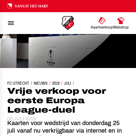
Ons nalatenschap
Kaartverkoop
Webshop
FC UTRECHT
VRIJE VERKOOP VOOR EERSTE EUROPA LEAGUE-DUEL
NIEUWS
2019
JULI
Vrije verkoop voor
eerste Europa
League-duel
06 JULI 2019
Kaarten voor wedstrijd van donderdag 25
juli vanaf nu verkrijgbaar via internet en in