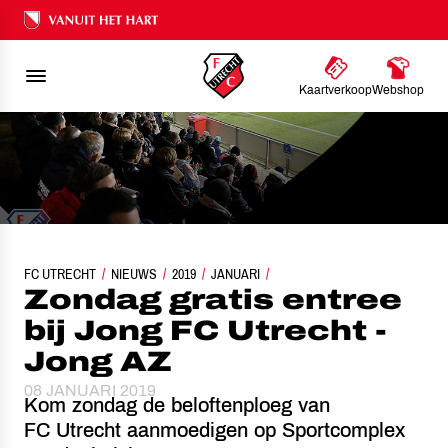
Ons nalatenschap
Kaartverkoop
Webshop
FC UTRECHT
ZONDAG GRATIS ENTREE BIJ JONG FC UTRECHT - JONG AZ
NIEUWS
2019
JANUARI
Zondag gratis entree
bij Jong FC Utrecht -
Jong AZ
08 JANUARI 2019
Kom zondag de beloftenploeg van
FC Utrecht aanmoedigen op Sportcomplex