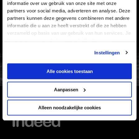
informatie over uw gebruik van onze site met onze
VEELGESTELDE VRAGEN
partners voor social media, adverteren en analyse. Deze
CONTACT
partners kunnen deze gegevens combineren met andere
informatie die u aan ze heeft verstrekt of die ze hebben
WERKEN BIJ
verzameld op basis van uw gebruik van hun services. Je
VERTROUWENSPERSOON
kan je toestemming beheren op de Cookiepagina.
Instellingen
FC Utrecht<br>vanuit<br>het har
Alle cookies toestaan
Aanpassen
HOOFDSPONSOR
Alleen noodzakelijke cookies