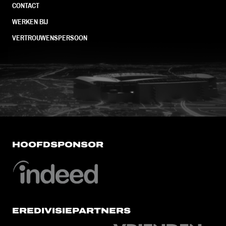
CONTACT
WERKEN BIJ
VERTROUWENSPERSOON
FC Utrecht<br>vanuit<br>het har
HOOFDSPONSOR
EREDIVISIEPARTNERS