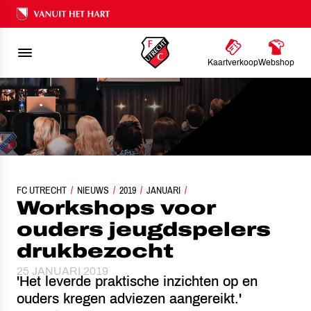
Ons nalatenschap
Kaartverkoop
Webshop
FC UTRECHT
WORKSHOPS VOOR OUDERS JEUGDSPELERS DRUKBEZOCHT
NIEUWS
2019
JANUARI
Workshops voor
ouders jeugdspelers
drukbezocht
25 JANUARI 2019
'Het leverde praktische inzichten op en
ouders kregen adviezen aangereikt.'