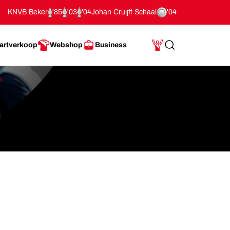
KNVB Beker
'85
'03
'04
Johan Cruijff Schaal
'04
artverkoop
Webshop
Business
Search
Mijn Account