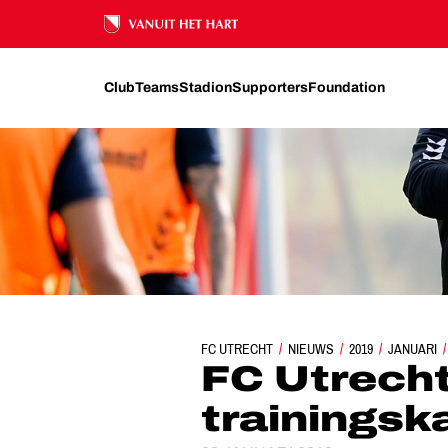
Ons nalatenschap
Club
Teams
Stadion
Supporters
Foundation
FC UTRECHT
NIEUWS
FC UTRECHT OP TRAINI
2019
JANUARI
FC Utrecht
trainingsk