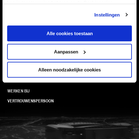
kan je toestemming beheren op de Cookiepagina.
TEAMS
KAARTVERKOOP
Instellingen
STADION
BUSINESS
SUPPORTERS
Alle cookies toestaan
Aanpassen
Informatie
Alleen noodzakelijke cookies
VEELGESTELDE VRAGEN
CONTACT
WERKEN BIJ
VERTROUWENSPERSOON
FC Utrecht<br>vanuit<br>het har