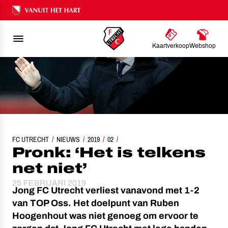
Ons nalatenschap
Kaartverkoop
Webshop
FC UTRECHT
NIEUWS
PRONK: ‘HET IS TELKENS NET NIET’
2019
02
Pronk: ‘Het is telkens
net niet’
25 FEBRUARI 2019
Jong FC Utrecht verliest vanavond met 1-2
van TOP Oss. Het doelpunt van Ruben
Hoogenhout was niet genoeg om ervoor te