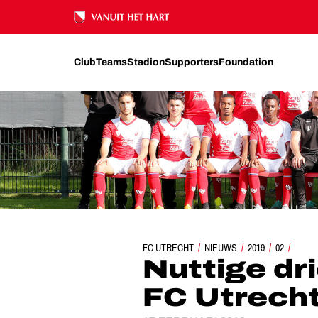
Ons nalatenschap
Club
Teams
Stadion
Supporters
Foundation
FC UTRECHT
NIEUWS
NUTTIGE DRIEPUNTER FC 
2019
02
Nuttige dr
FC Utrech