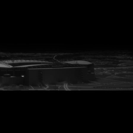
vanuit<br>het hart