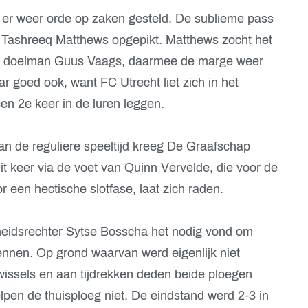
 er weer orde op zaken gesteld. De sublieme pass
 Tashreeq Matthews opgepikt. Matthews zocht het
ter doelman Guus Vaags, daarmee de marge weer
 goed ook, want FC Utrecht liet zich in het
een 2e keer in de luren leggen.
an de reguliere speeltijd kreeg De Graafschap
Dit keer via de voet van Quinn Vervelde, die voor de
r een hectische slotfase, laat zich raden.
heidsrechter Sytse Bosscha het nodig vond om
kennen. Op grond waarvan werd eigenlijk niet
 wissels en aan tijdrekken deden beide ploegen
lpen de thuisploeg niet. De eindstand werd 2-3 in