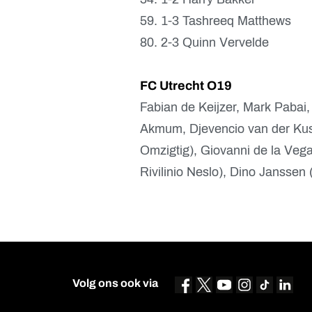
59. 1-3 Tashreeq Matthews
80. 2-3 Quinn Vervelde
FC Utrecht O19
Fabian de Keijzer, Mark Paba
Akmum, Djevencio van der Kust,
Omzigtig), Giovanni de la Veg
Rivilinio Neslo), Dino Jansse
Volg ons ook via