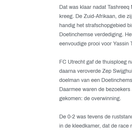
Dat was klaar nadat Tashreeq M
kreeg. De Zuid-Afrikaan, die z
handig het strafschopgebied 
Doetinchemse verdediging. Het
eenvoudige prooi voor Yassin T
FC Utrecht gaf de thuisploeg na
daarna veroverde Zep Swijghuis
doelman van een Doetinchemse
Daarmee waren de bezoekers a
gekomen: de overwinning.
De 0-2 was tevens de ruststand
in de kleedkamer, dat de race 