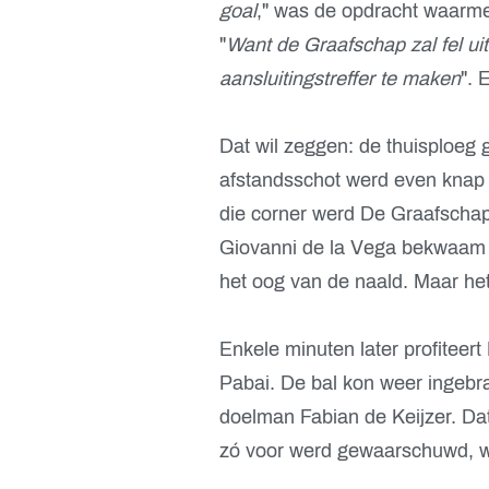
goal
," was de opdracht waarmee
"
Want de Graafschap zal fel ui
aansluitingstreffer te maken
". 
Dat wil zeggen: de thuisploeg g
afstandsschot werd even knap d
die corner werd De Graafschap 
Giovanni de la Vega bekwaam v
het oog van de naald. Maar het b
Enkele minuten later profiteer
Pabai. De bal kon weer ingebr
doelman Fabian de Keijzer. Da
zó voor werd gewaarschuwd, we