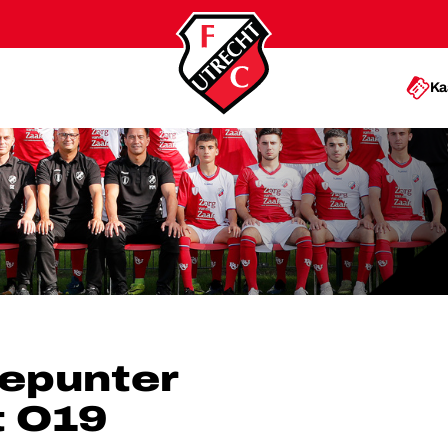
Ka
UTRECHT O19
iepunter
t O19