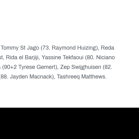
i, Tommy St Jago (73. Raymond Huizing), Reda
 Rida el Barjiji, Yassine Tekfaoui (80. Niciano
a (90+2 Tyrese Gemert), Zep Swijghuisen (82.
n (88. Jayden Macnack), Tashreeq Matthews.