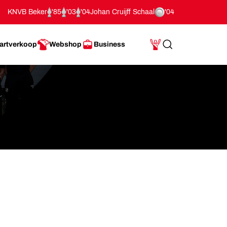
KNVB Beker
'85
'03
'04
Johan Cruijff Schaal
'04
artverkoop
Webshop
Business
Search
Mijn Account