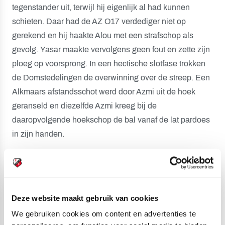
tegenstander uit, terwijl hij eigenlijk al had kunnen
schieten. Daar had de AZ O17 verdediger niet op
gerekend en hij haakte Alou met een strafschop als
gevolg. Yasar maakte vervolgens geen fout en zette zijn
ploeg op voorsprong. In een hectische slotfase trokken
de Domstedelingen de overwinning over de streep. Een
Alkmaars afstandsschot werd door Azmi uit de hoek
geranseld en diezelfde Azmi kreeg bij de
daaropvolgende hoekschop de bal vanaf de lat pardoes
in zijn handen.
Jansen werd gesterkt in een eerdere uitspraak: "We
kunnen nog mooie dingen laten zien dit seizoen, zei ik
vorige week. Maar dan moeten we wel strijd leveren en
Deze website maakt gebruik van cookies
dat deden we de eerste helft vandaag niet. De ruimtes
We gebruiken cookies om content en advertenties te
waren te groot en AZ profiteerde daarvan. In de rust heb