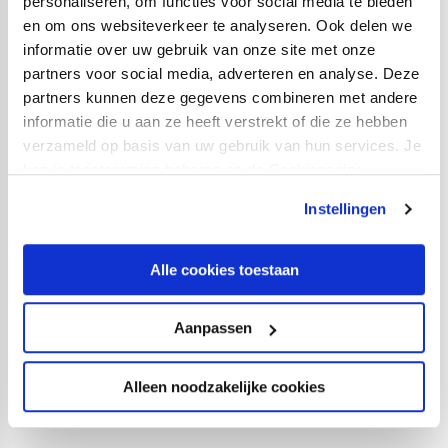
personaliseren, om functies voor social media te bieden
ik gezegd dat onze vleugelaanvallers wat in moesten
en om ons websiteverkeer te analyseren. Ook delen we
zakken en hielden we het ook compacter. We kregen
informatie over uw gebruik van onze site met onze
toen ook de beste kansen, alhoewel we ook nog wel
partners voor social media, adverteren en analyse. Deze
partners kunnen deze gegevens combineren met andere
wat weggaven. Ik ben echter trots op de jongens hoe we
informatie die u aan ze heeft verstrekt of die ze hebben
ons de tweede helft hebben hersteld."
verzameld op basis van uw gebruik van hun services. Je
<!--[if !supportLineBreakNewLine]-->
kan je toestemming beheren op de Cookiepagina.
Na een aantal dagen rust, komt a.s. zaterdag NEC O17
Instellingen
naar Utrecht, de aanvangstijd is 12.00 uur.
Scoreverloop:
Alle cookies toestaan
"03 1-0 Juruël Bernadina
"19 1-1 Tiago Cukur
Aanpassen
"32 1-2 Tiago Cukur (strafschop)
"51 2-2 Özcan Yasar
Alleen noodzakelijke cookies
"74 3-2 Özcan Yasar