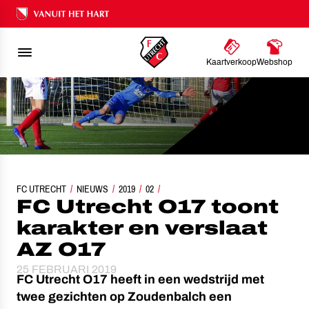
Ons nalatenschap
Kaartverkoop
Webshop
FC UTRECHT
FC UTRECHT O17 TOONT KARAKTER EN VERSLAAT AZ O17
NIEUWS
2019
02
FC Utrecht O17 toont
karakter en verslaat
AZ O17
25 FEBRUARI 2019
FC Utrecht O17 heeft in een wedstrijd met
twee gezichten op Zoudenbalch een