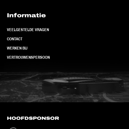
Informatie
VEELGESTELDE VRAGEN
CONTACT
WERKEN BIJ
VERTROUWENSPERSOON
FC Utrecht<br>vanuit<br>het har
HOOFDSPONSOR