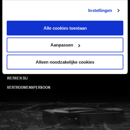
TEAMS
KAARTVERKOOP
STADION
BUSINESS
Instellingen
SUPPORTERS
Alle cookies toestaan
Informatie
Aanpassen
VEELGESTELDE VRAGEN
Alleen noodzakelijke cookies
CONTACT
WERKEN BIJ
VERTROUWENSPERSOON
FC Utrecht<br>vanuit<br>het har