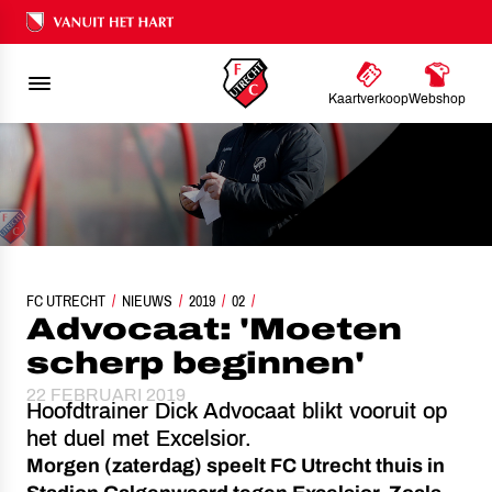
Ons nalatenschap
Kaartverkoop
Webshop
FC UTRECHT
NIEUWS
ADVOCAAT: 'MOETEN SCHERP BEGINNEN'
2019
02
Advocaat: 'Moeten
scherp beginnen'
22 FEBRUARI 2019
Hoofdtrainer Dick Advocaat blikt vooruit op
het duel met Excelsior.
Morgen (zaterdag) speelt FC Utrecht thuis in