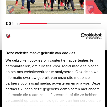
03
fotos
Deze website maakt gebruik van cookies
We gebruiken cookies om content en advertenties te
Volg ons ook via
personaliseren, om functies voor social media te bieden
en om ons websiteverkeer te analyseren. Ook delen we
informatie over uw gebruik van onze site met onze
partners voor social media, adverteren en analyse. Deze
Navigeer naar
partners kunnen deze gegevens combineren met andere
informatie die u aan ze heeft verstrekt of die ze hebben
CLUB
FOUNDATION
verzameld op basis van uw gebruik van hun services. Je
kan je toestemming beheren op de Cookiepagina.