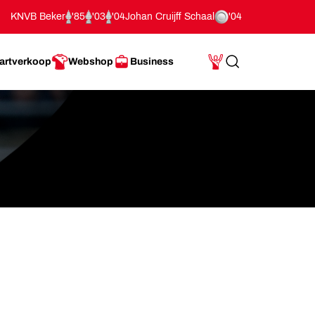
KNVB Beker
'85
'03
'04
Johan Cruijff Schaal
'04
artverkoop
Webshop
Business
Search
Mijn Account