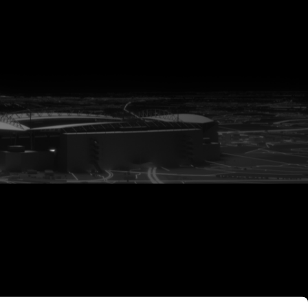
vanuit<br>het hart