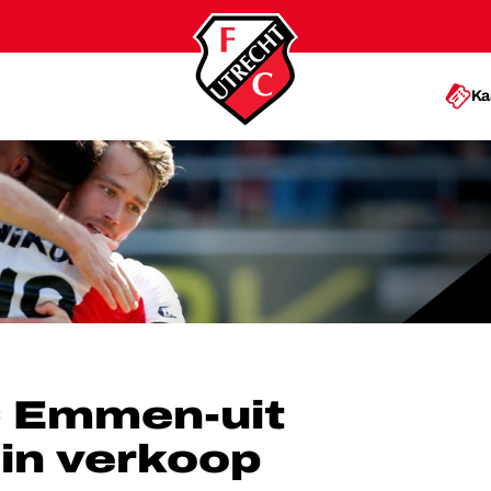
Ka
FASEERD IN VERKOOP
C Emmen-uit
in verkoop