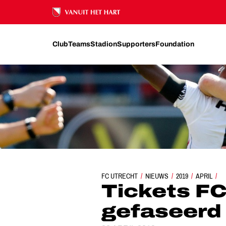
Ons nalatenschap
Club
Teams
Stadion
Supporters
Foundation
FC UTRECHT
TICKETS FC EMMEN-UIT GE
NIEUWS
2019
APRIL
Tickets F
gefaseerd 