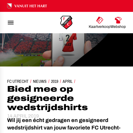
Ons nalatenschap
Kaartverkoop
Webshop
FC UTRECHT
NIEUWS
BIED MEE OP GESIGNEERDE WEDSTRIJDSHIRTS
2019
APRIL
Bied mee op
gesigneerde
wedstrijdshirts
14 APRIL 2019
Wil jij een écht gedragen en gesigneerd
wedstrijdshirt van jouw favoriete FC Utrecht-