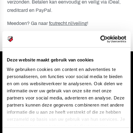
verzonden. Betalen kan eenvoudig en veilig via iDeal,
creditcard en PayPal.
Meedoen? Ga naar
fcutrecht.nl/veiling
!
Deze website maakt gebruik van cookies
Volg ons ook via
We gebruiken cookies om content en advertenties te
personaliseren, om functies voor social media te bieden
en om ons websiteverkeer te analyseren. Ook delen we
informatie over uw gebruik van onze site met onze
Navigeer naar
partners voor social media, adverteren en analyse. Deze
partners kunnen deze gegevens combineren met andere
informatie die u aan ze heeft verstrekt of die ze hebben
CLUB
FOUNDATION
verzameld op basis van uw gebruik van hun services. Je
TEAMS
KAARTVERKOOP
kan je toestemming beheren op de Cookiepagina.
STADION
BUSINESS