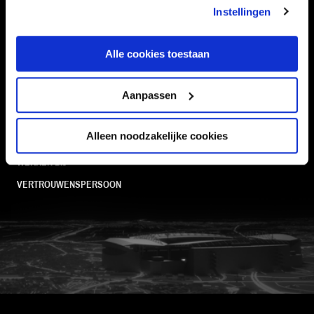
Instellingen
SUPPORTERS
Alle cookies toestaan
Informatie
Aanpassen
VEELGESTELDE VRAGEN
Alleen noodzakelijke cookies
CONTACT
WERKEN BIJ
VERTROUWENSPERSOON
FC Utrecht<br>vanuit<br>het har