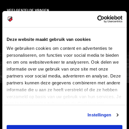
VEELGESTELDE VRAGEN
CONTACT
WERKEN BIJ
VERTROUWENSPERSOON
Deze website maakt gebruik van cookies
We gebruiken cookies om content en advertenties te
FC Utrecht<br>vanuit<br>het har
personaliseren, om functies voor social media te bieden
en om ons websiteverkeer te analyseren. Ook delen we
informatie over uw gebruik van onze site met onze
partners voor social media, adverteren en analyse. Deze
partners kunnen deze gegevens combineren met andere
informatie die u aan ze heeft verstrekt of die ze hebben
verzameld op basis van uw gebruik van hun services. Je
HOOFDSPONSOR
kan je toestemming beheren op de Cookiepagina.
Instellingen