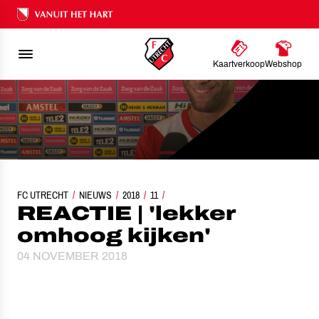
Ons nalatenschap
Kaartverkoop
Webshop
FC UTRECHT
NIEUWS
REACTIE | 'LEKKER OMHOOG KIJKEN'
2018
11
REACTIE | 'lekker
omhoog kijken'
04 NOVEMBER 2018