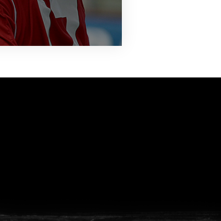
vanuit<br>het hart