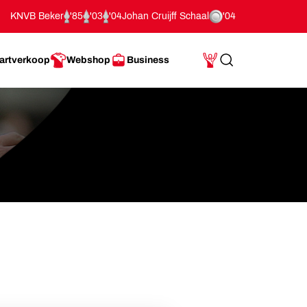
KNVB Beker
'85
'03
'04
Johan Cruijff Schaal
'04
artverkoop
Webshop
Business
Search
Mijn Account