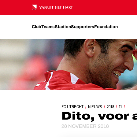
Ons nalatenschap
Club
Teams
Stadion
Supporters
Foundation
FC UTRECHT
NIEUWS
DITO, VOOR ALTIJD N
2018
11
Dito, voor
28 NOVEMBER 2018