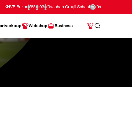
KNVB Beker
'85
'03
'04
Johan Cruijff Schaal
'04
artverkoop
Webshop
Business
Search
Mijn Account