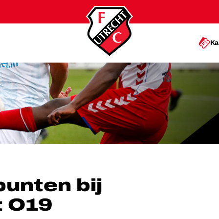
Ka
UTRECHT O19
unten bij
t O19