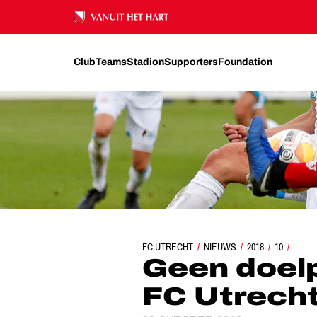
Ons nalatenschap
Club
Teams
Stadion
Supporters
Foundation
FC UTRECHT
NIEUWS
GEEN DOELPUNTEN BIJ FC 
2018
10
Geen doelp
FC Utrech