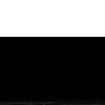
vanuit<br>het hart