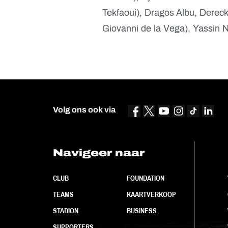
Tekfaoui), Dragos Albu, Dereck
Giovanni de la Vega), Yassin N
Volg ons ook via
Navigeer naar
CLUB
FOUNDATION
TEAMS
KAARTVERKOOP
STADION
BUSINESS
SUPPORTERS