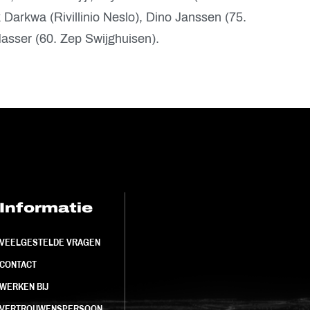
 Darkwa (Rivillinio Neslo), Dino Janssen (75.
asser (60. Zep Swijghuisen).
Informatie
FC Utrecht<br>
VEELGESTELDE VRAGEN
CONTACT
WERKEN BIJ
VERTROUWENSPERSOON