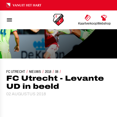
Ons nalatenschap
Kaartverkoop
Webshop
FC UTRECHT
NIEUWS
FC UTRECHT - LEVANTE UD IN BEELD
2018
08
FC Utrecht - Levante
UD in beeld
02 AUGUSTUS 2018