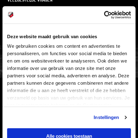
VEELGESTELDE VRAGEN
CONTACT
WERKEN BIJ
VERTROUWENSPERSOON
Deze website maakt gebruik van cookies
We gebruiken cookies om content en advertenties te
FC Utrecht<br>vanuit<br>het har
personaliseren, om functies voor social media te bieden
en om ons websiteverkeer te analyseren. Ook delen we
informatie over uw gebruik van onze site met onze
partners voor social media, adverteren en analyse. Deze
partners kunnen deze gegevens combineren met andere
informatie die u aan ze heeft verstrekt of die ze hebben
HOOFDSPONSOR
verzameld op basis van uw gebruik van hun services. Je
kan je toestemming beheren op de Cookiepagina.
Instellingen
EREDIVISIEPARTNERS
Alle cookies toestaan