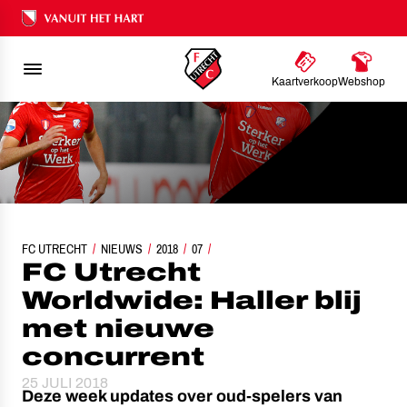
Ons nalatenschap
Kaartverkoop
Webshop
FC UTRECHT
FC UTRECHT WORLDWIDE: HALLER BLIJ MET NIEUWE CONCURRENT
NIEUWS
2018
07
FC Utrecht
Worldwide: Haller blij
met nieuwe
concurrent
25 JULI 2018
Deze week updates over oud-spelers van