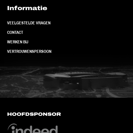
Informatie
VEELGESTELDE VRAGEN
CONTACT
WERKEN BIJ
VERTROUWENSPERSOON
FC Utrecht<br>vanuit<br>het har
HOOFDSPONSOR