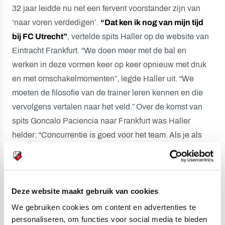
32 jaar leidde nu net een fervent voorstander zijn van
‘naar voren verdedigen’.
“Dat ken ik nog van mijn tijd
bij FC Utrecht”
, vertelde spits Haller op de website van
Eintracht Frankfurt. “We doen meer met de bal en
werken in deze vormen keer op keer opnieuw met druk
en met omschakelmomenten”, legde Haller uit. “We
moeten de filosofie van de trainer leren kennen en die
vervolgens vertalen naar het veld.” Over de komst van
spits Goncalo Paciencia naar Frankfurt was Haller
helder: “Concurrentie is goed voor het team. Als je als
speler concurrentie hebt, wil je je elke dag bewijzen. Dat
is geen probleem voor mij. Ik wil elke dag mijn best doen
en beter worden.”
Deze website maakt gebruik van cookies
Onzekere tijden
waren het voor Barry Maguire in
We gebruiken cookies om content en advertenties te
personaliseren, om functies voor social media te bieden
Ierland. De middenvelder, die 50 Eredivisiewedstrijden