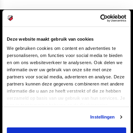
Volg ons ook via
Deze website maakt gebruik van cookies
We gebruiken cookies om content en advertenties te
Navigeer naar
personaliseren, om functies voor social media te bieden
en om ons websiteverkeer te analyseren. Ook delen we
informatie over uw gebruik van onze site met onze
CLUB
FOUNDATION
partners voor social media, adverteren en analyse. Deze
TEAMS
KAARTVERKOOP
partners kunnen deze gegevens combineren met andere
STADION
BUSINESS
informatie die u aan ze heeft verstrekt of die ze hebben
verzameld op basis van uw gebruik van hun services. Je
SUPPORTERS
kan je toestemming beheren op de Cookiepagina.
Instellingen
Informatie