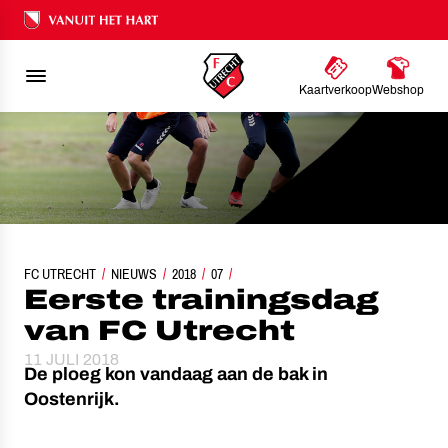
Ons nalatenschap
Kaartverkoop
Webshop
FC UTRECHT
EERSTE TRAININGSDAG VAN FC UTRECHT
NIEUWS
2018
07
Eerste trainingsdag
van FC Utrecht
11 JULI 2018
De ploeg kon vandaag aan de bak in
Oostenrijk.