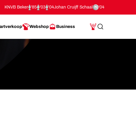
KNVB Beker
'85
'03
'04
Johan Cruijff Schaal
'04
artverkoop
Webshop
Business
Search
Mijn Account