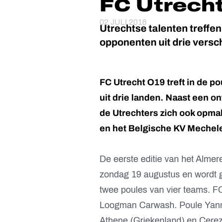
FC Utrech
02 JULI 2018
Utrechtse talenten treffen
opponenten uit drie versc
FC Utrecht O19 treft in de 
uit drie landen. Naast een 
de Utrechters zich ook opma
en het Belgische KV Mechel
De eerste editie van het Almer
zondag 19 augustus en wordt g
twee poules van vier teams. F
Loogman Carwash. Poule Yanm
Athene (Griekenland) en Cere