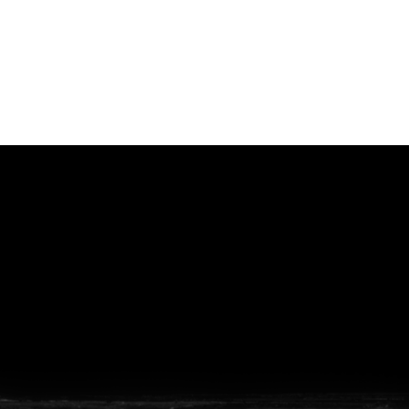
vanuit<br>het hart