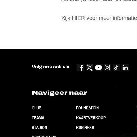
Kijk
HIER
voor meer informatie
Volg ons ook via
Navigeer naar
CLUB
FOUNDATION
TEAMS
KAARTVERKOOP
STADION
BUSINESS