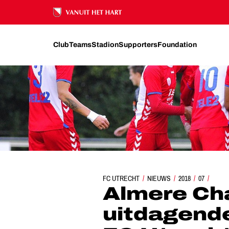
Ons nalatenschap
Club
Teams
Stadion
Supporters
Foundation
FC UTRECHT
ALMERE CHALLENGE EVENT: UITDAGENDE
NIEUWS
2018
07
Almere Cha
uitdagende