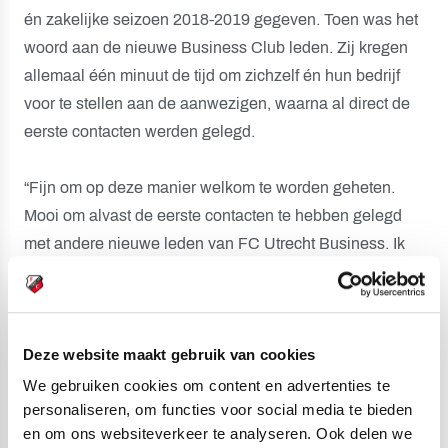
én zakelijke seizoen 2018-2019 gegeven. Toen was het
woord aan de nieuwe Business Club leden. Zij kregen
allemaal één minuut de tijd om zichzelf én hun bedrijf
voor te stellen aan de aanwezigen, waarna al direct de
eerste contacten werden gelegd.
“Fijn om op deze manier welkom te worden geheten.
Mooi om alvast de eerste contacten te hebben gelegd
met andere nieuwe leden van FC Utrecht Business. Ik
kijk uit naar de start van het seizoen!”, aldus Bernard de
Vries van Modiforce B.V.
Deze website maakt gebruik van cookies
FC Utrecht Business heet alle nieuwe leden van harte
welkom en wenst hen een mooi seizoen toe!
We gebruiken cookies om content en advertenties te
personaliseren, om functies voor social media te bieden
en om ons websiteverkeer te analyseren. Ook delen we