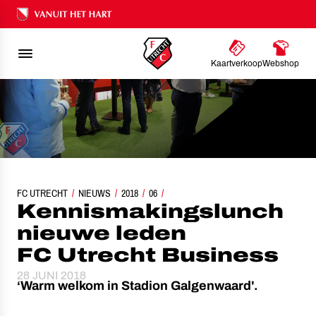
Ons nalatenschap
Kaartverkoop
Webshop
FC UTRECHT
KENNISMAKINGSLUNCH NIEUWE LEDEN FC UTRECHT BUSINESS
NIEUWS
2018
06
Kennismakingslunch
nieuwe leden
FC Utrecht Business
28 JUNI 2018
‘Warm welkom in Stadion Galgenwaard'.