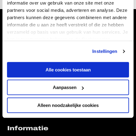
informatie over uw gebruik van onze site met onze
partners voor social media, adverteren en analyse. Deze
partners kunnen deze gegevens combineren met andere
Volg ons ook via
informatie die u aan ze heeft verstrekt of die ze hebben
verzameld op basis van uw gebruik van hun services. Je
kan je toestemming beheren op de Cookiepagina.
Instellingen
Navigeer naar
Alle cookies toestaan
CLUB
FOUNDATION
TEAMS
KAARTVERKOOP
Aanpassen
STADION
BUSINESS
SUPPORTERS
Alleen noodzakelijke cookies
Informatie