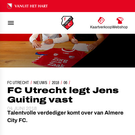
Ons nalatenschap
Kaartverkoop
Webshop
FC UTRECHT
NIEUWS
FC UTRECHT LEGT JENS GUITING VAST
2018
06
FC Utrecht legt Jens
Guiting vast
04 JUNI 2018
Talentvolle verdediger komt over van Almere
City FC.