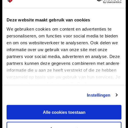
Navigeer naar
Deze website maakt gebruik van cookies
We gebruiken cookies om content en advertenties te
CLUB
FOUNDATION
personaliseren, om functies voor social media te bieden
TEAMS
KAARTVERKOOP
en om ons websiteverkeer te analyseren. Ook delen we
informatie over uw gebruik van onze site met onze
STADION
BUSINESS
partners voor social media, adverteren en analyse. Deze
SUPPORTERS
partners kunnen deze gegevens combineren met andere
informatie die u aan ze heeft verstrekt of die ze hebben
verzameld op basis van uw gebruik van hun services. Je
kan je toestemming beheren op de Cookiepagina.
Informatie
Instellingen
VEELGESTELDE VRAGEN
CONTACT
Alle cookies toestaan
WERKEN BIJ
VERTROUWENSPERSOON