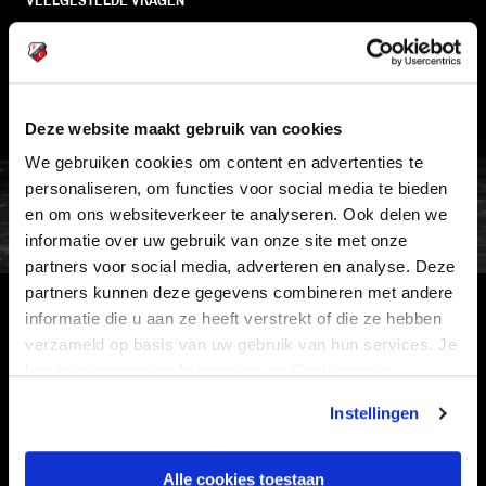
VEELGESTELDE VRAGEN
CONTACT
WERKEN BIJ
VERTROUWENSPERSOON
Deze website maakt gebruik van cookies
We gebruiken cookies om content en advertenties te
FC Utrecht<br>vanuit<br>het har
personaliseren, om functies voor social media te bieden
en om ons websiteverkeer te analyseren. Ook delen we
informatie over uw gebruik van onze site met onze
partners voor social media, adverteren en analyse. Deze
partners kunnen deze gegevens combineren met andere
informatie die u aan ze heeft verstrekt of die ze hebben
HOOFDSPONSOR
verzameld op basis van uw gebruik van hun services. Je
kan je toestemming beheren op de Cookiepagina.
Instellingen
EREDIVISIEPARTNERS
Alle cookies toestaan