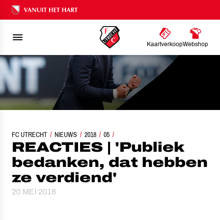
Ons nalatenschap
Kaartverkoop
Webshop
FC UTRECHT
REACTIES | 'PUBLIEK BEDANKEN, DAT HEBBEN ZE VERDIEND'
NIEUWS
2018
05
REACTIES | 'Publiek
bedanken, dat hebben
ze verdiend'
20 MEI 2018