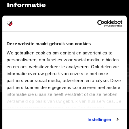
Informatie
VEELGESTELDE VRAGEN
CONTACT
WERKEN BIJ
Deze website maakt gebruik van cookies
VERTROUWENSPERSOON
We gebruiken cookies om content en advertenties te
personaliseren, om functies voor social media te bieden
FC Utrecht<br>vanuit<br>het har
en om ons websiteverkeer te analyseren. Ook delen we
informatie over uw gebruik van onze site met onze
partners voor social media, adverteren en analyse. Deze
partners kunnen deze gegevens combineren met andere
informatie die u aan ze heeft verstrekt of die ze hebben
verzameld op basis van uw gebruik van hun services. Je
HOOFDSPONSOR
kan je toestemming beheren op de Cookiepagina.
Instellingen