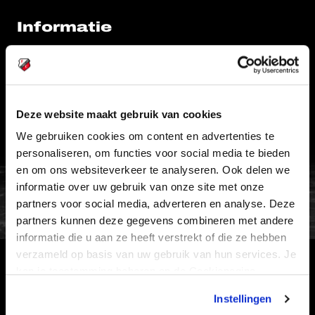
Informatie
VEELGESTELDE VRAGEN
CONTACT
WERKEN BIJ
Deze website maakt gebruik van cookies
VERTROUWENSPERSOON
We gebruiken cookies om content en advertenties te
personaliseren, om functies voor social media te bieden
en om ons websiteverkeer te analyseren. Ook delen we
FC Utrecht<br>vanuit<br>het har
informatie over uw gebruik van onze site met onze
partners voor social media, adverteren en analyse. Deze
partners kunnen deze gegevens combineren met andere
informatie die u aan ze heeft verstrekt of die ze hebben
verzameld op basis van uw gebruik van hun services. Je
kan je toestemming beheren op de Cookiepagina.
HOOFDSPONSOR
Instellingen