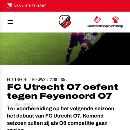
Ons nalatenschap
Kaartverkoop
Webshop
FC UTRECHT
FC UTRECHT O7 OEFENT TEGEN FEYENOORD O7
NIEUWS
2018
05
FC Utrecht O7 oefent
tegen Feyenoord O7
31 MEI 2018
Ter voorbereiding op het volgende seizoen
het debuut van FC Utrecht O7. Komend
seizoen zullen zij als O8 competitie gaan