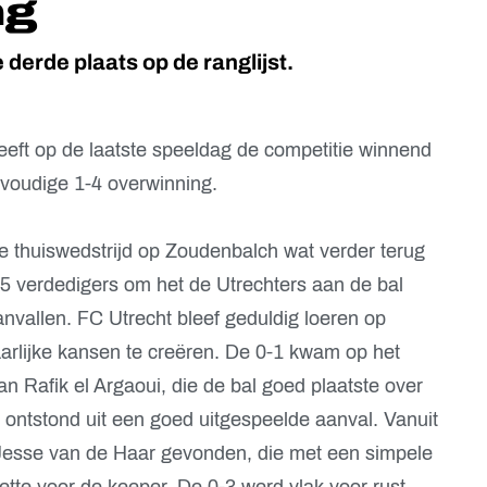
ng
 derde plaats op de ranglijst.
eft op de laatste speeldag de competitie winnend
nvoudige 1-4 overwinning.
de thuiswedstrijd op Zoudenbalch wat verder terug
t 5 verdedigers om het de Utrechters aan de bal
anvallen. FC Utrecht bleef geduldig loeren op
arlijke kansen te creëren. De 0-1 kwam op het
an Rafik el Argaoui, die de bal goed plaatste over
2 ontstond uit een goed uitgespeelde aanval. Vanuit
Jesse van de Haar gevonden, die met een simpele
ette voor de keeper. De 0-3 werd vlak voor rust