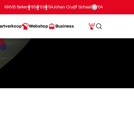
KNVB Beker
'85
'03
'04
Johan Cruijff Schaal
'04
artverkoop
Webshop
Business
Search
Mijn Account