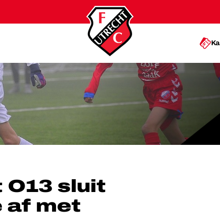
Ka
 AF MET OVERWINNING
 O13 sluit
 af met