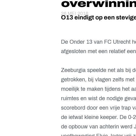
overwinni
26 MEI 2018
O13 eindigt op een stevige
De Onder 13 van FC Utrecht he
afgesloten met een relatief ee
Zeeburgia speelde net als bij 
getrokken, bij vlagen zelfs me
moeilijk te maken tijdens het a
ruimtes en wist de nodige geva
scorebord door een vrije trap v
de ietwat kleine keeper. De 0-
de opbouw van achterin werd 
voetbeweging Elvic Jager vrij z