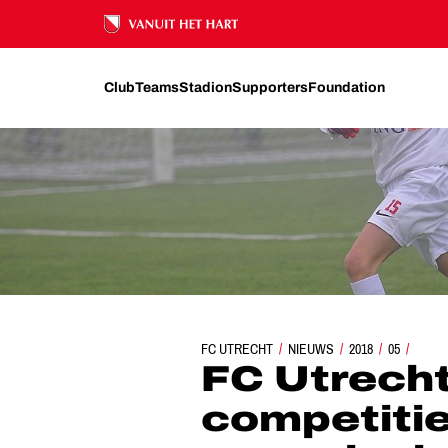
Ons nalatenschap
Club
Teams
Stadion
Supporters
Foundation
FC UTRECHT
FC UTRECHT O13 SLUIT COMPETITIE
NIEUWS
2018
05
FC Utrecht
competitie