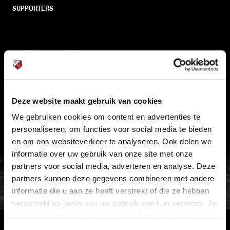
SUPPORTERS
Informatie
VEELGESTELDE VRAGEN
CONTACT
Deze website maakt gebruik van cookies
WERKEN BIJ
We gebruiken cookies om content en advertenties te
VERTROUWENSPERSOON
personaliseren, om functies voor social media te bieden
en om ons websiteverkeer te analyseren. Ook delen we
informatie over uw gebruik van onze site met onze
FC Utrecht<br>vanuit<br>het har
partners voor social media, adverteren en analyse. Deze
partners kunnen deze gegevens combineren met andere
informatie die u aan ze heeft verstrekt of die ze hebben
verzameld op basis van uw gebruik van hun services. Je
kan je toestemming beheren op de Cookiepagina.