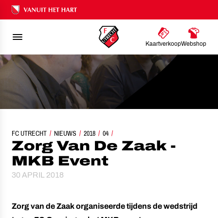
Ons nalatenschap
Kaartverkoop
Webshop
FC UTRECHT
NIEUWS
ZORG VAN DE ZAAK - MKB EVENT
2018
04
Zorg Van De Zaak -
MKB Event
30 APRIL 2018
Zorg van de Zaak organiseerde tijdens de wedstrijd