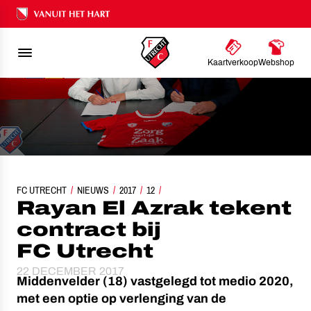
Ons nalatenschap
Kaartverkoop
Webshop
FC UTRECHT
RAYAN EL AZRAK TEKENT CONTRACT BIJ FC UTRECHT
NIEUWS
2017
12
Rayan El Azrak tekent
contract bij
FC Utrecht
22 DECEMBER 2017
Middenvelder (18) vastgelegd tot medio 2020,
met een optie op verlenging van de