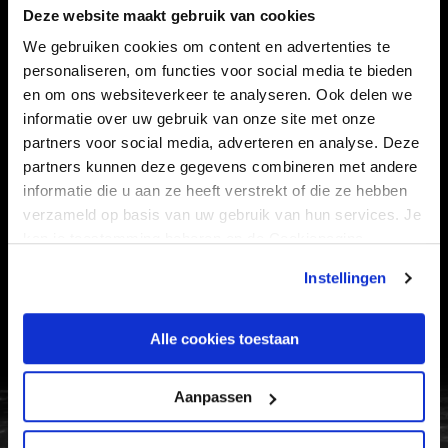
CLUB
FOUNDATION
Deze website maakt gebruik van cookies
TEAMS
KAARTVERKOOP
We gebruiken cookies om content en advertenties te
STADION
BUSINESS
personaliseren, om functies voor social media te bieden
en om ons websiteverkeer te analyseren. Ook delen we
SUPPORTERS
informatie over uw gebruik van onze site met onze
partners voor social media, adverteren en analyse. Deze
partners kunnen deze gegevens combineren met andere
Informatie
informatie die u aan ze heeft verstrekt of die ze hebben
verzameld op basis van uw gebruik van hun services. Je
kan je toestemming beheren op de Cookiepagina.
VEELGESTELDE VRAGEN
CONTACT
Instellingen
WERKEN BIJ
VERTROUWENSPERSOON
Alle cookies toestaan
Aanpassen
FC Utrecht<br>vanuit<br>het har