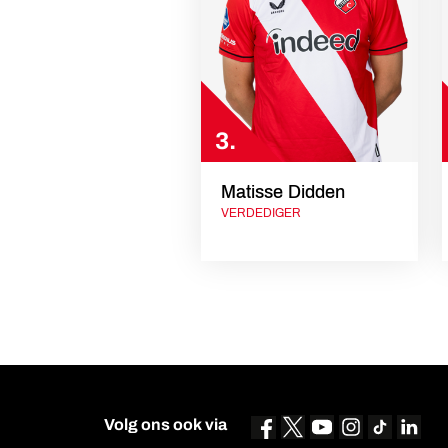
3.
Matisse Didden
VERDEDIGER
Volg ons ook via