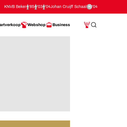
KNVB Beker
'85
'03
'04
Johan Cruijff Schaal
'04
artverkoop
Webshop
Business
Search
Mijn Account