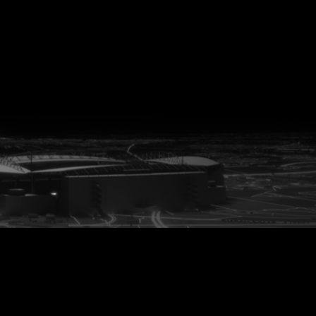
vanuit<br>het hart