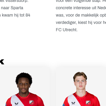
et vissersdorp.
voor een volgende stap. H
 naar Sparta
concrete interesse uit Ne
 kwam hij tot 84
was, voor de makkelijk o
verdediger, kiest hij voor 
FC Utrecht.
k