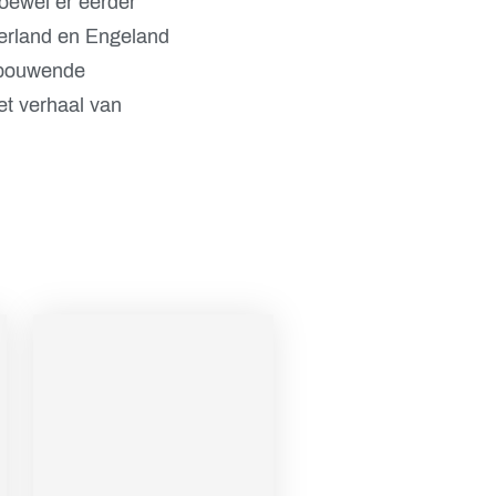
oewel er eerder
derland en Engeland
pbouwende
het verhaal van