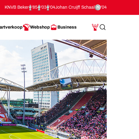
KNVB Beker
'85
'03
'04
Johan Cruijff Schaal
'04
artverkoop
Webshop
Business
Search
Mijn Account