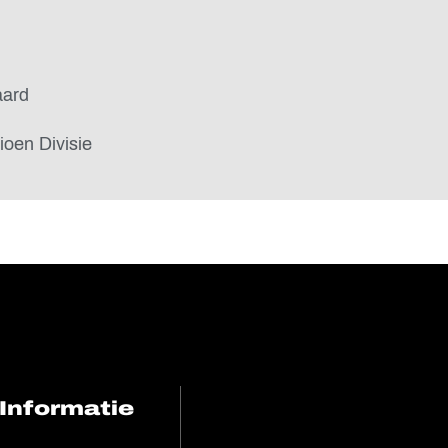
aard
oen Divisie
Informatie
FC Utrecht<br>