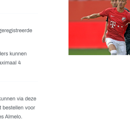
geregistreerde
ders kunnen
aximaal 4
kunnen via deze
t bestellen voor
es Almelo.