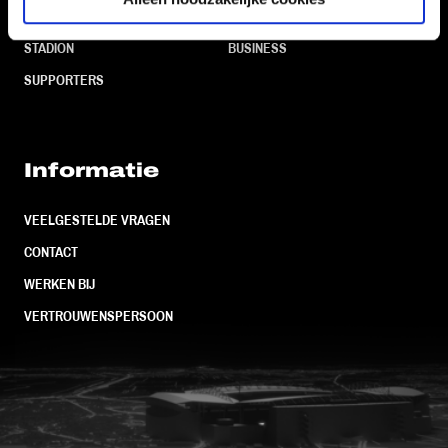
TEAMS
KAARTVERKOOP
STADION
BUSINESS
SUPPORTERS
Informatie
VEELGESTELDE VRAGEN
CONTACT
WERKEN BIJ
VERTROUWENSPERSOON
FC Utrecht<br>vanuit<br>het har