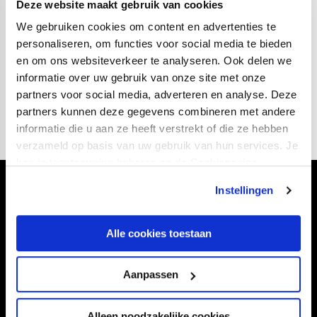
Deze website maakt gebruik van cookies
onderstaande link tot aanvang wedstrijd:
We gebruiken cookies om content en advertenties te
personaliseren, om functies voor social media te bieden
https://ticketing.fcutrecht.nl/initiative/Gouden-
en om ons websiteverkeer te analyseren. Ook delen we
Seizoenkaarthouders
informatie over uw gebruik van onze site met onze
partners voor social media, adverteren en analyse. Deze
partners kunnen deze gegevens combineren met andere
informatie die u aan ze heeft verstrekt of die ze hebben
verzameld op basis van uw gebruik van hun services. Je
kan je toestemming beheren op de Cookiepagina.
Instellingen
Volg ons ook via
Alle cookies toestaan
Navigeer naar
Aanpassen
CLUB
FOUNDATION
Alleen noodzakelijke cookies