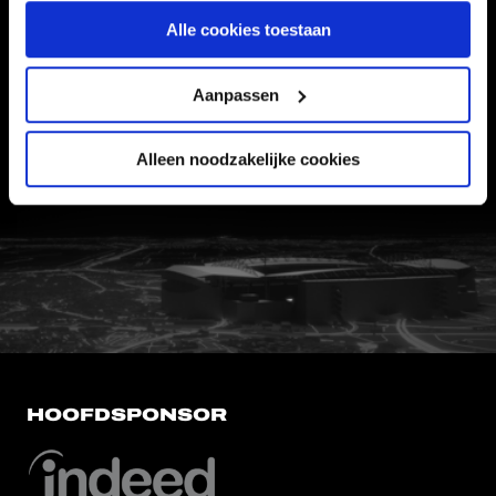
Informatie
Alle cookies toestaan
VEELGESTELDE VRAGEN
Aanpassen
CONTACT
WERKEN BIJ
Alleen noodzakelijke cookies
VERTROUWENSPERSOON
FC Utrecht<br>vanuit<br>het har
HOOFDSPONSOR