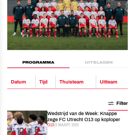
PROGRAMMA
UITSLAGEN
Datum
Tijd
Thuisteam
Uitteam
Filter
Wedstrijd van de Week: Knappe
zege FC Utrecht O13 op koploper
CATEGORIE:
O13
GEPUBLICEERD:
22 MAART 2025