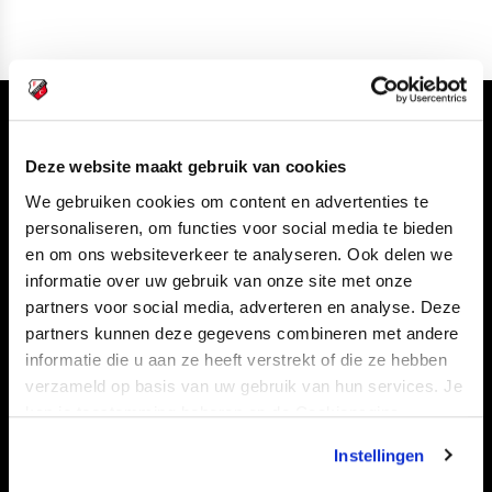
Volg ons ook via
Deze website maakt gebruik van cookies
We gebruiken cookies om content en advertenties te
personaliseren, om functies voor social media te bieden
Navigeer naar
en om ons websiteverkeer te analyseren. Ook delen we
informatie over uw gebruik van onze site met onze
CLUB
FOUNDATION
partners voor social media, adverteren en analyse. Deze
partners kunnen deze gegevens combineren met andere
TEAMS
KAARTVERKOOP
informatie die u aan ze heeft verstrekt of die ze hebben
STADION
BUSINESS
verzameld op basis van uw gebruik van hun services. Je
SUPPORTERS
kan je toestemming beheren op de Cookiepagina.
Instellingen