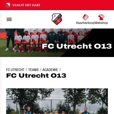
Ons nalatenschap
Kaartverkoop
Webshop
FC Utrecht O13
FC UTRECHT
TEAMS
ACADEMIE
FC UTRECHT O13
FC Utrecht O13