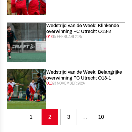
Wedstrijd van de Week: Klinkende
overwinning FC Utrecht O13-2
CATEGORIE:
O13
GEPUBLICEERD:
15 FEBRUARI 2025
Wedstrijd van de Week: Belangrijke
overwinning FC Utrecht O13-1
CATEGORIE:
O13
GEPUBLICEERD:
23 NOVEMBER 2024
…
1
2
3
10