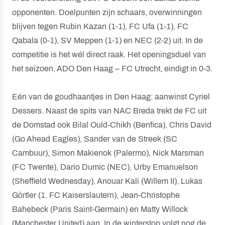
opponenten. Doelpunten zijn schaars, overwinningen
blijven tegen Rubin Kazan (1-1), FC Ufa (1-1), FC
Qabala (0-1), SV Meppen (1-1) en NEC (2-2) uit. In de
competitie is het wél direct raak. Het openingsduel van
het seizoen, ADO Den Haag – FC Utrecht, eindigt in 0-3.
Eén van de goudhaantjes in Den Haag: aanwinst Cyriel
Dessers. Naast de spits van NAC Breda trekt de FC uit
de Domstad ook Bilal Ould-Chikh (Benfica), Chris David
(Go Ahead Eagles), Sander van de Streek (SC
Cambuur), Simon Makienok (Palermo), Nick Marsman
(FC Twente), Dario Dumic (NEC), Urby Emanuelson
(Sheffield Wednesday), Anouar Kali (Willem II), Lukas
Görtler (1. FC Kaiserslautern), Jean-Christophe
Bahebeck (Paris Saint-Germain) en Matty Willock
(Manchester United) aan. In de winterstop volgt nog de