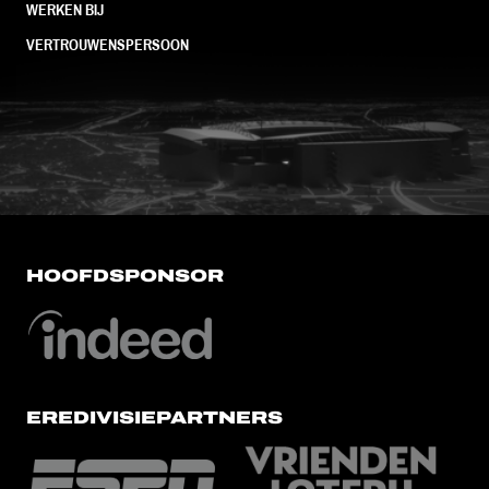
WERKEN BIJ
VERTROUWENSPERSOON
FC Utrecht<br>vanuit<br>het har
HOOFDSPONSOR
EREDIVISIEPARTNERS