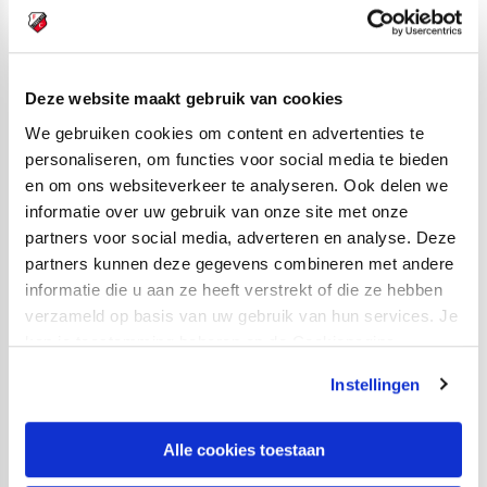
Ajax aan de slag te gaan. Jean-Paul de Jong maakt
promotie en wordt de nieuwe trainer/coach van
FC Utrecht. In zijn staf neemt hij Luc Nijholt, Marinus
Deze website maakt gebruik van cookies
Dijkhuizen en Rick Kruys op als assistent-trainers.
We gebruiken cookies om content en advertenties te
Stefan Postma blijft keeperstrainer.
personaliseren, om functies voor social media te bieden
en om ons websiteverkeer te analyseren. Ook delen we
FC Utrecht begint ijzersterk aan de tweede seizoenshelft
informatie over uw gebruik van onze site met onze
partners voor social media, adverteren en analyse. Deze
en blijft de eerste acht wedstrijden onder leiding van De
partners kunnen deze gegevens combineren met andere
Jong ongeslagen; daarmee is De Jong sterker gestart
informatie die u aan ze heeft verstrekt of die ze hebben
dan welke hoofdtrainer van FC Utrecht ooit. Even lonkt
verzameld op basis van uw gebruik van hun services. Je
de ploeg uit de Domstad naar de vierde plek op de
kan je toestemming beheren op de Cookiepagina.
eindrangschikking, maar uiteindelijk moet het die aan
Instellingen
Feyenoord laten. FC Utrecht wordt vijfde; voor het derde
jaar op rij een klassering in de top vijf.
Alle cookies toestaan
Vijfde eindigen; dat betekent dit seizoen: play-offs