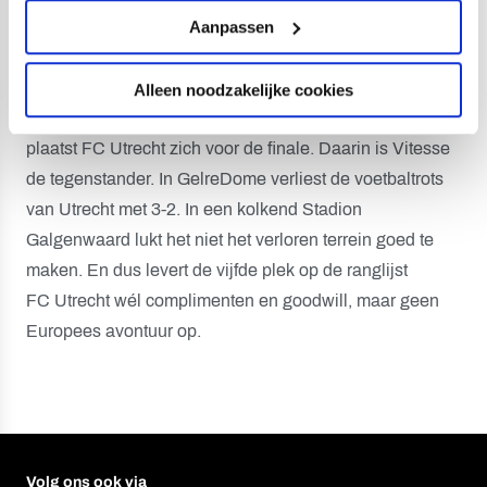
Aanpassen
spelen. FC Utrecht begint als top seed aan de eindronde
en knikkert in de halve finale nummer acht sc
Heerenveen uit de nacompetitie. Uit wordt met 4-3
Alleen noodzakelijke cookies
verloren, thuis met 2-1 gewonnen: op het nippertje
plaatst FC Utrecht zich voor de finale. Daarin is Vitesse
de tegenstander. In GelreDome verliest de voetbaltrots
van Utrecht met 3-2. In een kolkend Stadion
Galgenwaard lukt het niet het verloren terrein goed te
maken. En dus levert de vijfde plek op de ranglijst
FC Utrecht wél complimenten en goodwill, maar geen
Europees avontuur op.
Volg ons ook via