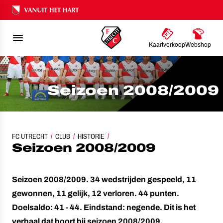
Ons nalatenschap
Kaartverkoop
Webshop
Seizoen 2008/2009
FC UTRECHT
CLUB
HISTORIE
SEIZOEN 2008/2009
Seizoen 2008/2009
Seizoen 2008/2009. 34 wedstrijden gespeeld, 11
gewonnen, 11 gelijk, 12 verloren. 44 punten.
Doelsaldo: 41 - 44. Eindstand: negende. Dit is het
verhaal dat hoort bij seizoen 2008/2009.