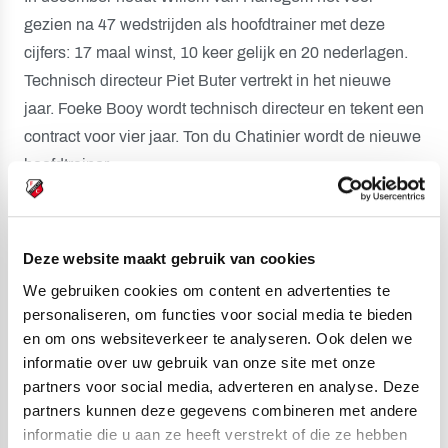
gezien na 47 wedstrijden als hoofdtrainer met deze
cijfers: 17 maal winst, 10 keer gelijk en 20 nederlagen.
Technisch directeur Piet Buter vertrekt in het nieuwe
jaar. Foeke Booy wordt technisch directeur en tekent een
contract voor vier jaar. Ton du Chatinier wordt de nieuwe
hoofdtrainer.
Cedric van der Gun maakt op vrijdag 13 februari uit
tegen Willem II de tweede treffer. Het eerstvolgende
Deze website maakt gebruik van cookies
doelpunt valt 554 speelminuten op 19 april tegen
We gebruiken cookies om content en advertenties te
Heerenveen. Michael Silberbauer is de maker.
personaliseren, om functies voor social media te bieden
en om ons websiteverkeer te analyseren. Ook delen we
De 40 doelpunten in de competitie worden door 15
informatie over uw gebruik van onze site met onze
partners voor social media, adverteren en analyse. Deze
verschillende spelers gemaakt. De verdedigers Keller,
partners kunnen deze gegevens combineren met andere
Cornelisse, Dickoh, Nesu en Schut. De middenvelders
informatie die u aan ze heeft verstrekt of die ze hebben
Van Dijk, Silberbauer, Caluwé, Cziommer en Somers.