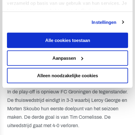
verzameld op basis van uw gebruik van hun services. Je
De aanvallers Van der Gun, Boussaboun en Loval. En
kan je toestemming beheren op de Cookiepagina.
de jeugdspelers Nick de Jong en Rafael Uiterloo. De
Instellingen
aanvallers Skoubo en George scoren niet.
Alle cookies toestaan
Toeschouwersrecord
Met 350.400 toeschouwers en een gemiddelde van
Aanpassen
20.612 wordt een toeschouwersrecord geboekt. Ajax,
Feyenoord, PSV, Heerenveen, FC Twente en FC
Groningen halen een hoger gemiddelde.
Alleen noodzakelijke cookies
In de play-off is opnieuw FC Groningen de tegenstander.
De thuiswedstrijd eindigt in 3-3 waarbij Leroy George en
Morten Skoubo hun eerste doelpunt van het seizoen
maken. De derde goal is van Tim Cornelisse. De
uitwedstrijd gaat met 4-0 verloren.