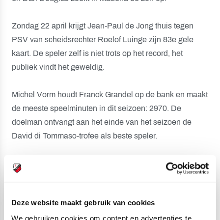
Zondag 22 april krijgt Jean-Paul de Jong thuis tegen
PSV van scheidsrechter Roelof Luinge zijn 83e gele
kaart. De speler zelf is niet trots op het record, het
publiek vindt het geweldig.
Michel Vorm houdt Franck Grandel op de bank en maakt
de meeste speelminuten in dit seizoen: 2970. De
doelman ontvangt aan het einde van het seizoen de
David di Tommaso-trofee als beste speler.
Meer cijfers: 186 hoekschoppen, één eigen doelpunt
van Robin Nelisse; vijf strafschoppen waarvan vier
benut door Gregoor van Dijk en één door Fortuné; zeven
Deze website maakt gebruik van cookies
assists van Marc-Antoine Fortuné; nul punten tegen Ajax
We gebruiken cookies om content en advertenties te
en AZ; zes punten tegen FC Groningen en Excelsior;