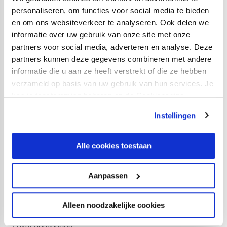
personaliseren, om functies voor social media te bieden
572 overtredingen, 63 gele kaarten in competitie en vier
en om ons websiteverkeer te analyseren. Ook delen we
rode kaarten voor Van Dijk, Pieters, Rossini en
informatie over uw gebruik van onze site met onze
Boussaboun. Tom Caluwé wordt topscorer met slechts
partners voor social media, adverteren en analyse. Deze
7 doelpunten.
partners kunnen deze gegevens combineren met andere
informatie die u aan ze heeft verstrekt of die ze hebben
verzameld op basis van uw gebruik van hun services. Je
Intertoto
kan je toestemming beheren op de Cookiepagina.
FC Utrecht speelt een recordaantal officiële duels: 44
(34 in de competitie, 6 in de play-off en 4 in de beker). In
Instellingen
de play-off wordt in de eerste ronde Roda JC
uitgeschakeld. Na twee gelijke spelen geeft het uit
Alle cookies toestaan
gescoorde doelpunt van Tim Cornelisse de doorslag. In
de tweede ronde blijft FC Groningen twee keer aan de
Aanpassen
winnende hand. Vervolgens plaatst FC Utrecht zich voor
de Intertoto na twee gelijke spelen tegen Vitesse. Ook
Alleen noodzakelijke cookies
nu zijn de uit gescoorde doelpunten van Rossini en
Loval beslissend.