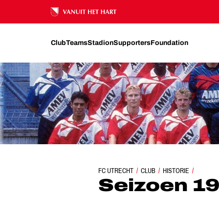
Ons nalatenschap
Club
Teams
Stadion
Supporters
Foundation
FC UTRECHT
CLUB
HISTORIE
SEIZOEN 1995/1996
Seizoen 1