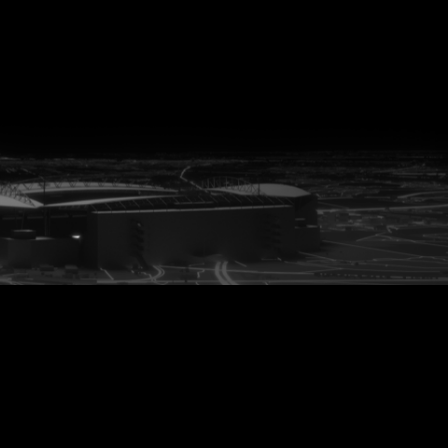
vanuit<br>het hart