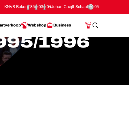
KNVB Beker
'85
'03
'04
Johan Cruijff Schaal
'04
artverkoop
Webshop
Business
Search
Mijn Account
995/1996