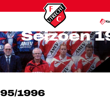
Ka
Seizoen 1
995/1996