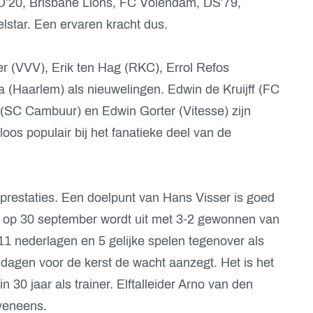
’20, Brisbane Lions, FC Volendam, DS’79,
star. Een ervaren kracht dus.
r (VVV), Erik ten Hag (RKC), Errol Refos
 (Haarlem) als nieuwelingen. Edwin de Kruijff (FC
 (SC Cambuur) en Edwin Gorter (Vitesse) zijn
oos populair bij het fanatieke deel van de
prestaties. Een doelpunt van Hans Visser is goed
 op 30 september wordt uit met 3-2 gewonnen van
1 nederlagen en 5 gelijke spelen tegenover als
dagen voor de kerst de wacht aanzegt. Het is het
 30 jaar als trainer. Elftalleider Arno van den
eveneens.