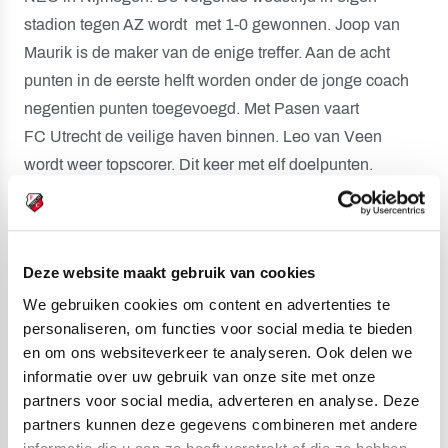
stadion tegen AZ wordt met 1-0 gewonnen. Joop van
Maurik is de maker van de enige treffer. Aan de acht
punten in de eerste helft worden onder de jonge coach
negentien punten toegevoegd. Met Pasen vaart
FC Utrecht de veilige haven binnen. Leo van Veen
wordt weer topscorer. Dit keer met elf doelpunten.
Aan het einde van het seizoen wordt afscheid genomen
de Denen in Utrechtse dienst. Olsen vervolgt zijn
Deze website maakt gebruik van cookies
loopbaan in Zweden. Als scout beveelt hij vele jaren
We gebruiken cookies om content en advertenties te
later Zlatan Ibrahimovic aan bij Ajax. Jorgen Henriksen
personaliseren, om functies voor social media te bieden
verdedigt 145 wedstrijden het doel van FC Utrecht. Hij
en om ons websiteverkeer te analyseren. Ook delen we
gaat naar Hvidovre en wordt later keeperstrainer bij de
informatie over uw gebruik van onze site met onze
nationale ploeg.
partners voor social media, adverteren en analyse. Deze
partners kunnen deze gegevens combineren met andere
Piet van Oudenallen kiest voor FC Den Bosch. Tweede