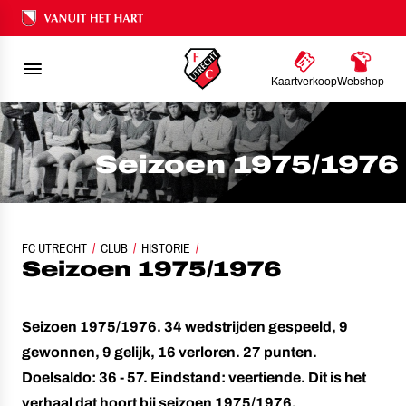
Ons nalatenschap
Kaartverkoop
Webshop
Seizoen 1975/1976
FC UTRECHT
CLUB
HISTORIE
SEIZOEN 1975/1976
Seizoen 1975/1976
Seizoen 1975/1976. 34 wedstrijden gespeeld, 9
gewonnen, 9 gelijk, 16 verloren. 27 punten.
Doelsaldo: 36 - 57. Eindstand: veertiende. Dit is het
verhaal dat hoort bij seizoen 1975/1976.