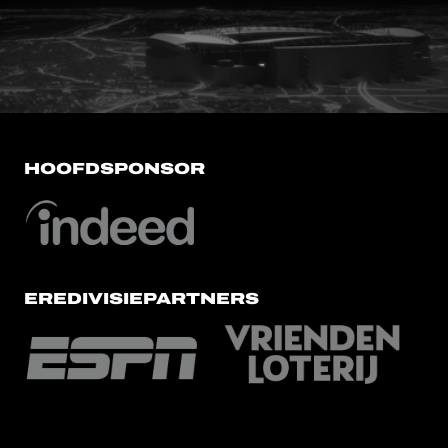
FC Utrecht<br>vanuit<br>het har
HOOFDSPONSOR
EREDIVISIEPARTNERS