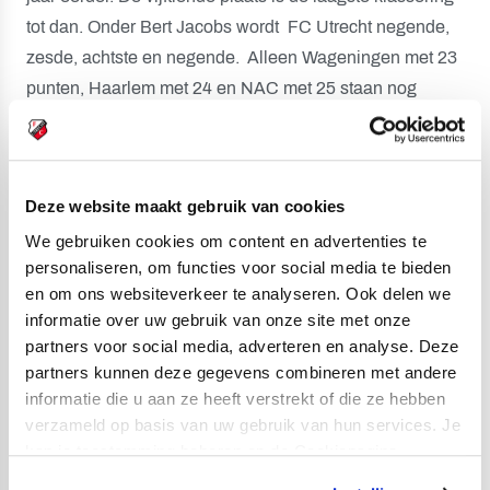
tot dan. Onder Bert Jacobs wordt FC Utrecht negende,
zesde, achtste en negende. Alleen Wageningen met 23
punten, Haarlem met 24 en NAC met 25 staan nog
onder FC Utrecht dat 26 punten haalt.
Van Feyenoord wordt met 5-0 verloren. Doelman Jorgen
Deze website maakt gebruik van cookies
Henriksen wordt tweemaal gepasseerd door zijn maatje
We gebruiken cookies om content en advertenties te
John Steen Olsen. Grote nederlagen ook tegen PSV (6-
personaliseren, om functies voor social media te bieden
0), AZ (5-0) en Telstar (4-0). De doelcijfers (40 voor 62
en om ons websiteverkeer te analyseren. Ook delen we
tegen) bevestigen het matige seizoen.
informatie over uw gebruik van onze site met onze
partners voor social media, adverteren en analyse. Deze
FC Utrecht boekt wel de grootste overwinning in het
partners kunnen deze gegevens combineren met andere
korte bestaan: 7-1 tegen Wageningen. De doelpunten
informatie die u aan ze heeft verstrekt of die ze hebben
verzameld op basis van uw gebruik van hun services. Je
komen van zes spelers: Chris Kronshorst, Marco Cabo,
kan je toestemming beheren op de Cookiepagina.
Henk Wery, Leo van Veen, André Hulshorst (2x) en Joop
van Maurik. Fritz Korbach is trainer bij FC Wageningen.