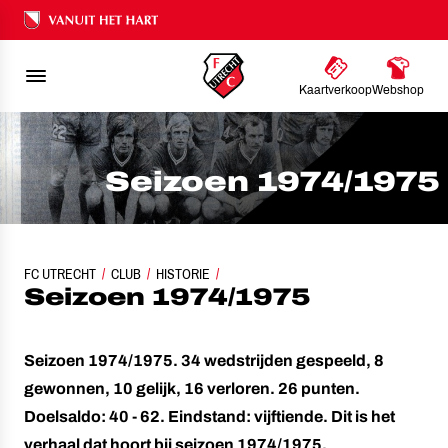
Ons nalatenschap
Kaartverkoop
Webshop
Seizoen 1974/1975
FC UTRECHT
CLUB
HISTORIE
SEIZOEN 1974/1975
Seizoen 1974/1975
Seizoen 1974/1975. 34 wedstrijden gespeeld, 8
gewonnen, 10 gelijk, 16 verloren. 26 punten.
Doelsaldo: 40 - 62. Eindstand: vijftiende. Dit is het
verhaal dat hoort bij seizoen 1974/1975.