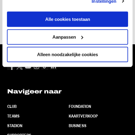
Instellingen
Tekst: Ton de Ruiter
Alle cookies toestaan
Aanpassen
Alleen noodzakelijke cookies
Volg ons ook via
Navigeer naar
CLUB
FOUNDATION
TEAMS
KAARTVERKOOP
STADION
BUSINESS