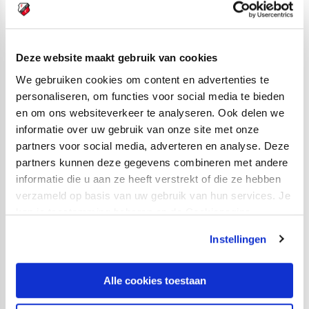
Heb je vragen over de evenementen die de FC Utrecht
Experience organiseert?
Deze website maakt gebruik van cookies
We gebruiken cookies om content en advertenties te
NEEM CONTACT OP
personaliseren, om functies voor social media te bieden
en om ons websiteverkeer te analyseren. Ook delen we
Regionale partnerclubs
informatie over uw gebruik van onze site met onze
partners voor social media, adverteren en analyse. Deze
partners kunnen deze gegevens combineren met andere
informatie die u aan ze heeft verstrekt of die ze hebben
verzameld op basis van uw gebruik van hun services. Je
kan je toestemming beheren op de Cookiepagina.
Instellingen
Alle cookies toestaan