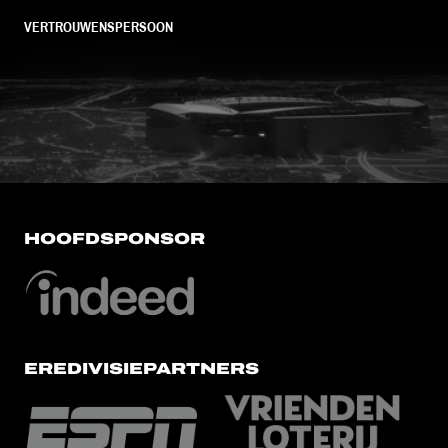
VERTROUWENSPERSOON
FC Utrecht<br>vanuit<br>het har
HOOFDSPONSOR
EREDIVISIEPARTNERS