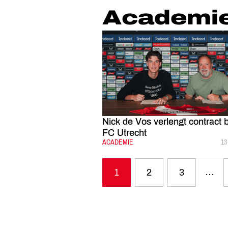
Academi
Nick de Vos verlengt contract b
FC Utrecht
CATEGORIE:
ACADEMIE
G
13
…
1
2
3