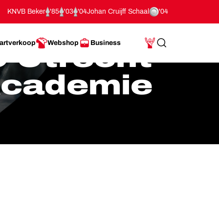
KNVB Beker
'85
'03
'04
Johan Cruijff Schaal
'04
artverkoop
Webshop
Business
 Utrecht
Search
Mijn Account
cademie