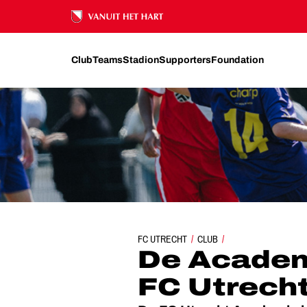
Ons nalatenschap
Club
Teams
Stadion
Supporters
Foundation
FC UTRECHT
CLUB
ACADEMIE
De Academ
FC Utrech