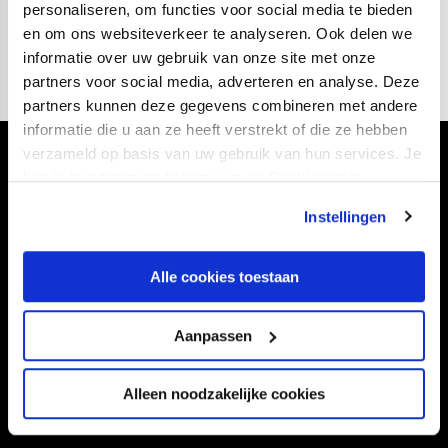
Lees meer
personaliseren, om functies voor social media te bieden
en om ons websiteverkeer te analyseren. Ook delen we
informatie over uw gebruik van onze site met onze
partners voor social media, adverteren en analyse. Deze
partners kunnen deze gegevens combineren met andere
informatie die u aan ze heeft verstrekt of die ze hebben
verzameld op basis van uw gebruik van hun services. Je
Volg ons ook via
kan je toestemming beheren op de Cookiepagina.
Instellingen
Navigeer naar
Alle cookies toestaan
CLUB
FOUNDATION
Aanpassen
TEAMS
KAARTVERKOOP
STADION
BUSINESS
Alleen noodzakelijke cookies
SUPPORTERS