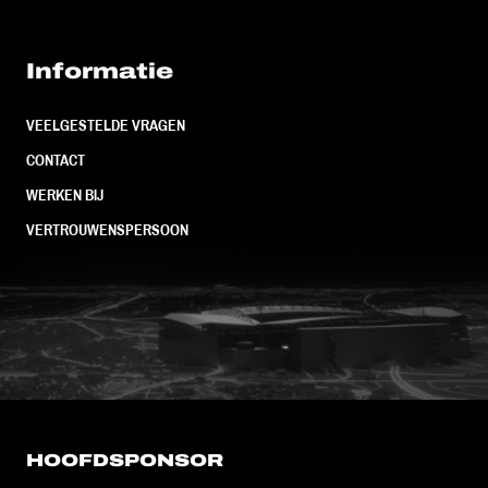
Informatie
VEELGESTELDE VRAGEN
CONTACT
WERKEN BIJ
VERTROUWENSPERSOON
FC Utrecht<br>vanuit<br>het har
HOOFDSPONSOR