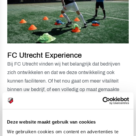
FC Utrecht Experience
Bij FC Utrecht vinden wij het belangrijk dat bedrijven
zich ontwikkelen en dat we deze ontwikkeling ook
kunnen faciliteren. Of het nou gaat om meer vitaliteit
binnen uw bedrijf, of een volledig op maat gemaakte
teamontwikkelingsdag. Niet alleen vitaliteit, maar ook
bedrijfsstrategieën en doelstellingen zullen middels een
verdiepende teamsessie aan bod komen. Vanaf nu is
Deze website maakt gebruik van cookies
het voor bedrijven mogelijk om een unieke teambuilding
We gebruiken cookies om content en advertenties te
ervaring op te doen binnen de muren van FC Utrecht.