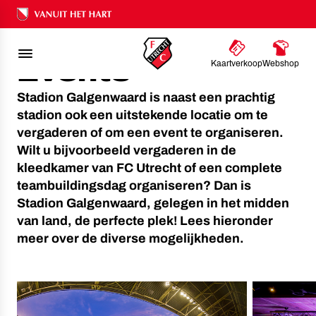
FC UTRECHT
BUSINESS
MEETINGS & EVENTS
Ons nalatenschap
Meetings &
Events
Kaartverkoop
Webshop
Stadion Galgenwaard is naast een prachtig
stadion ook een uitstekende locatie om te
vergaderen of om een event te organiseren.
Wilt u bijvoorbeeld vergaderen in de
kleedkamer van FC Utrecht of een complete
teambuildingsdag organiseren? Dan is
Stadion Galgenwaard, gelegen in het midden
van land, de perfecte plek! Lees hieronder
meer over de diverse mogelijkheden.