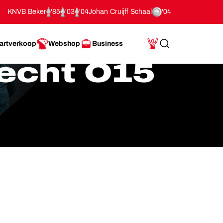
KNVB Beker
'85
'03
'04
Johan Cruijff Schaal
'04
artverkoop
Webshop
Business
Search
Mijn Account
echt O15