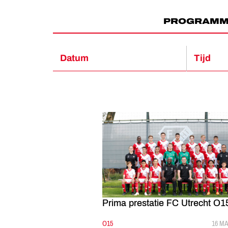
PROGRAM
Datum
Tijd
Prima prestatie FC Utrecht O1
CATEGORIE:
O15
GEPU
16 MA