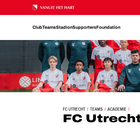
Ons nalatenschap
Club
Teams
Stadion
Supporters
Foundation
FC UTRECHT
TEAMS
ACADEMIE
FC UTRECHT O
FC Utrech