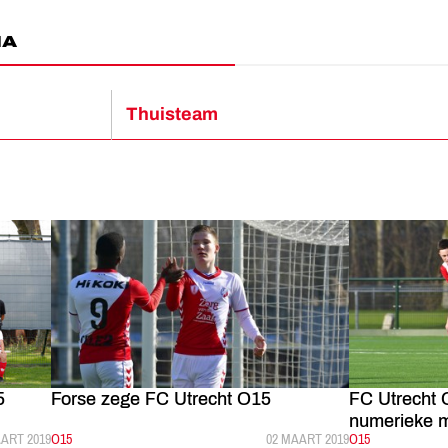
MA
Thuisteam
5
Forse zege FC Utrecht O15
FC Utrecht 
numerieke m
BLICEERD:
ART 2019
CATEGORIE:
O15
GEPUBLICEERD:
02 MAART 2019
CATEGORIE:
O15