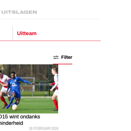
UITSLAGEN
Uitteam
Filter
O15 wint ondanks
inderheid
GEPUBLICEERD:
16 FEBRUARI 2019