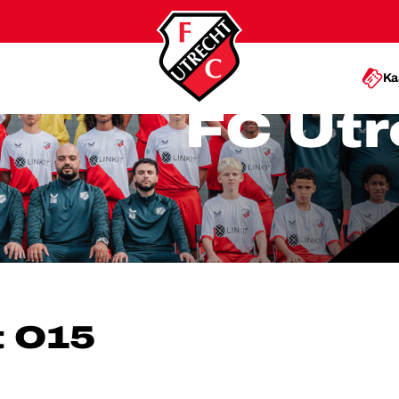
Ka
FC Utr
15
t O15