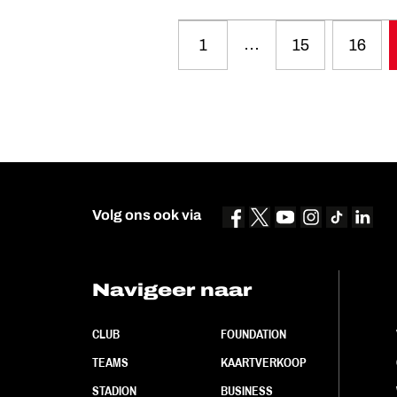
…
1
15
16
Volg ons ook via
Navigeer naar
CLUB
FOUNDATION
TEAMS
KAARTVERKOOP
STADION
BUSINESS