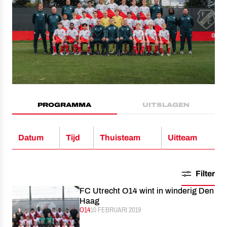
PROGRAMMA
UITSLAGEN
Datum
Tijd
Thuisteam
Uitteam
Filter
FC Utrecht O14 wint in winderig Den
Haag
CATEGORIE:
O14
GEPUBLICEERD:
10 FEBRUARI 2019