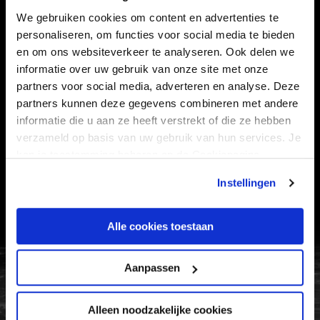
We gebruiken cookies om content en advertenties te
STADION
BUSINESS
personaliseren, om functies voor social media te bieden
SUPPORTERS
en om ons websiteverkeer te analyseren. Ook delen we
informatie over uw gebruik van onze site met onze
partners voor social media, adverteren en analyse. Deze
partners kunnen deze gegevens combineren met andere
Informatie
informatie die u aan ze heeft verstrekt of die ze hebben
verzameld op basis van uw gebruik van hun services. Je
VEELGESTELDE VRAGEN
kan je toestemming beheren op de Cookiepagina.
CONTACT
Instellingen
WERKEN BIJ
VERTROUWENSPERSOON
Alle cookies toestaan
FC Utrecht<br>vanuit<br>het har
Aanpassen
Alleen noodzakelijke cookies