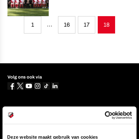
…
1
16
17
18
Volg ons ook via
Navigeer naar
CLUB
FOUNDATION
Deze website maakt gebruik van cookies
TEAMS
KAARTVERKOOP