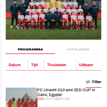
PROGRAMMA
UITSLAGEN
Datum
Tijd
Thuisteam
Uitteam
Filter
FC Utrecht O13 wint ZED CUP in
Caïro, Egypte!
CATEGORIE:
O13
GEPUBLICEERD:
05 SEPTEMBER 2019