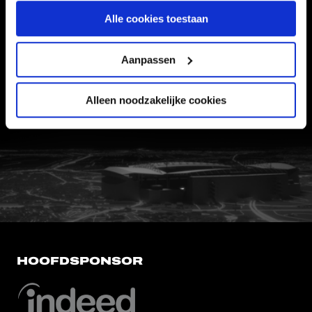
Informatie
Alle cookies toestaan
VEELGESTELDE VRAGEN
Aanpassen
CONTACT
WERKEN BIJ
Alleen noodzakelijke cookies
VERTROUWENSPERSOON
FC Utrecht<br>vanuit<br>het har
HOOFDSPONSOR