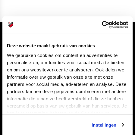
Volg ons ook via
Deze website maakt gebruik van cookies
We gebruiken cookies om content en advertenties te
personaliseren, om functies voor social media te bieden
Navigeer naar
en om ons websiteverkeer te analyseren. Ook delen we
informatie over uw gebruik van onze site met onze
CLUB
FOUNDATION
partners voor social media, adverteren en analyse. Deze
partners kunnen deze gegevens combineren met andere
TEAMS
KAARTVERKOOP
informatie die u aan ze heeft verstrekt of die ze hebben
STADION
BUSINESS
verzameld op basis van uw gebruik van hun services. Je
SUPPORTERS
kan je toestemming beheren op de Cookiepagina.
Instellingen