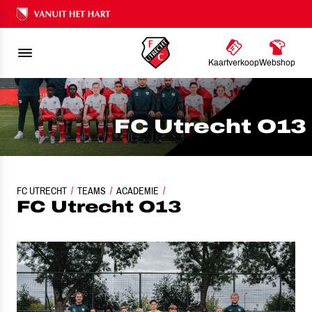
Ons nalatenschap
Kaartverkoop
Webshop
FC Utrecht O13
FC UTRECHT
TEAMS
ACADEMIE
FC UTRECHT O13
FC Utrecht O13