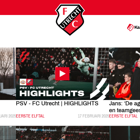
Ka
PSV - FC Utrecht | HIGHLIGHTS
Jans: ‘De ag
en teamgeest
ICEERD:
UARI 2025
CATEGORIE:
EERSTE ELFTAL
GEPUBLICEERD:
17 FEBRUARI 2025
CATEGORIE:
EERSTE ELFTAL