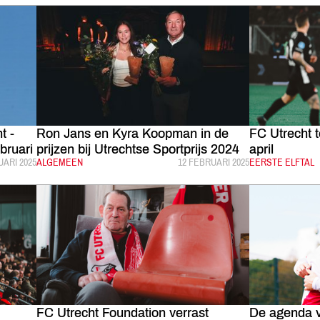
t -
Ron Jans en Kyra Koopman in de
FC Utrecht 
bruari
prijzen bij Utrechtse Sportprijs 2024
april
ICEERD:
UARI 2025
CATEGORIE:
ALGEMEEN
GEPUBLICEERD:
12 FEBRUARI 2025
CATEGORIE:
EERSTE ELFTAL
FC Utrecht Foundation verrast
De agenda 