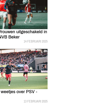
Vrouwen uitgeschakeld in
NVB Beker
GEPUBLICEERD:
14 FEBRUARI 2025
n weetjes over PSV -
GEPUBLICEERD:
13 FEBRUARI 2025