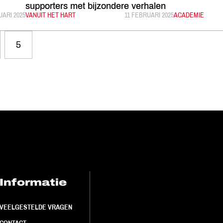
supporters met bijzondere verhalen
ICEERD:
UARI 2025
CATEGORIE:
VANUIT HET HART
GEPUBLICEERD:
11 FEBRUARI 2025
CATEGORIE:
ACADEMIE
5
Informatie
FC Utrecht<br>
VEELGESTELDE VRAGEN
CONTACT