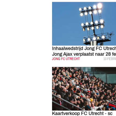
Inhaalwedstrijd Jong FC Utrech
Jong Ajax verplaatst naar 28 fe
CATEGORIE:
JONG FC UTRECHT
GEPUBL
13 FEBR
Kaartverkoop FC Utrecht - sc