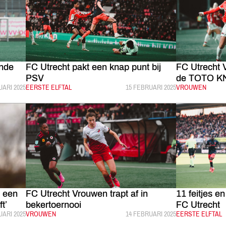
ende
FC Utrecht pakt een knap punt bij
FC Utrecht 
PSV
de TOTO K
ICEERD:
UARI 2025
CATEGORIE:
EERSTE ELFTAL
GEPUBLICEERD:
15 FEBRUARI 2025
CATEGORIE:
VROUWEN
 een
FC Utrecht Vrouwen trapt af in
11 feitjes e
t’
bekertoernooi
FC Utrecht
ICEERD:
UARI 2025
CATEGORIE:
VROUWEN
GEPUBLICEERD:
14 FEBRUARI 2025
CATEGORIE:
EERSTE ELFTAL