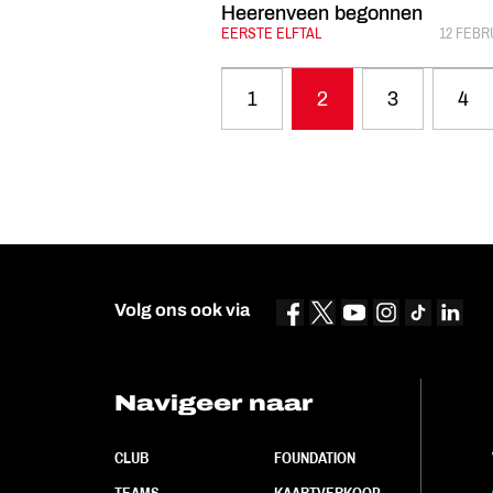
Heerenveen begonnen
CATEGORIE:
EERSTE ELFTAL
GEPUBL
12 FEBR
1
2
3
4
Volg ons ook via
Navigeer naar
CLUB
FOUNDATION
TEAMS
KAARTVERKOOP