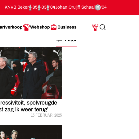
KNVB Beker
'85
'03
'04
Johan Cruijff Schaal
'04
artverkoop
Webshop
Business
Search
Mijn Account
Filter
ressiviteit, spelvreugde
 zag ik weer terug’
GEPUBLICEERD:
15 FEBRUARI 2025